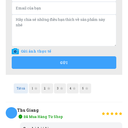
Gửi ảnh thực tế
GỬI
Tất cả
1
2
3
4
5
Thu Giang
Đã Mua Hàng Từ Shop
TG