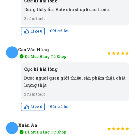
Cực kì hài lòng
Dùng thấy ổn. Vote cho shop 5 sao trước.
2 năm trước
Gửi trả lời
Like
0
Cao Văn Hùng
Đã Mua Hàng Từ Shop
CH
Cực kì hài lòng
Được người quen giới thiệu, sản phẩm thật, chất
lượng thật
Võ Minh Thiện
VT
2 năm trước
(Đánh giá 2 năm trước)
Gửi trả lời
Like
0
Hài lòng nhất về chính sách đổi trả và bảo hành,
nhanh chóng chứ không lý do vòng vo như những cửa
Văn Chí Tâm
(0358455118)
vừa đặt mua
Bút chì 2B
hàng khác
Xuân An
HUTIS PC-6600
Đã Mua Hàng Từ Shop