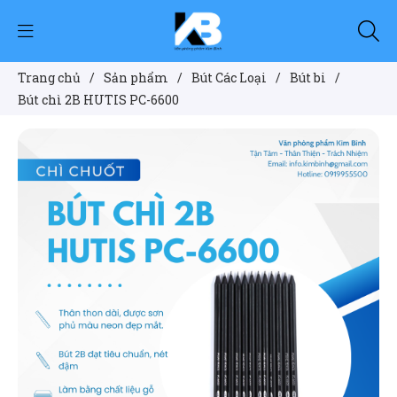
Trang chủ
/
Sản phẩm
/
Bút Các Loại
/
Bút bi
/
Bút chì 2B HUTIS PC-6600