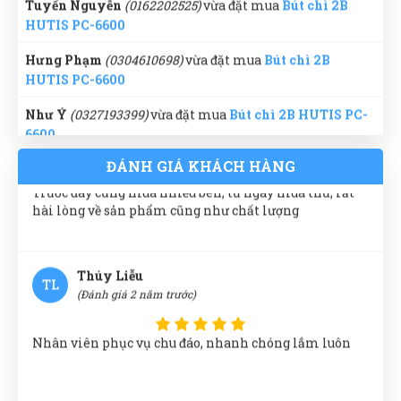
lượng thật
HUTIS PC-6600
Hưng Phạm
(0304610698)
vừa đặt mua
Bút chì 2B
HUTIS PC-6600
Xuân An
XA
(Đánh giá 2 năm trước)
Như Ý
(0327193399)
vừa đặt mua
Bút chì 2B HUTIS PC-
6600
Trước đây cũng mua nhiều bên, từ ngày mua thử, rất
Đinh Văn Thăng
(0208790519)
vừa đặt mua
Bút chì 2B
hài lòng về sản phẩm cũng như chất lượng
ĐÁNH GIÁ KHÁCH HÀNG
HUTIS PC-6600
Cao Văn Hùng
(0229526606)
vừa đặt mua
Bút chì 2B
Thúy Liễu
HUTIS PC-6600
TL
(Đánh giá 2 năm trước)
Hải Nam
(0700006519)
vừa đặt mua
Bút chì 2B HUTIS
PC-6600
Nhân viên phục vụ chu đáo, nhanh chóng lắm luôn
Đức Phan
(0741146086)
vừa đặt mua
Bút chì 2B HUTIS
PC-6600
Xuân Hồng
Xuân An
(0932217836)
vừa đặt mua
Bút chì 2B HUTIS
XH
(Đánh giá 2 năm trước)
PC-6600