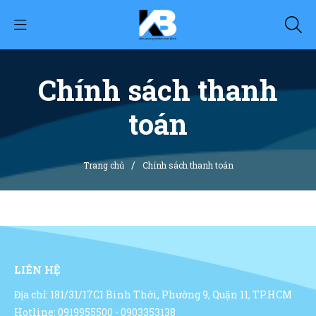
Chính sách thanh
toán
/
Trang chủ
Chính sách thanh toán
LIÊN HỆ
Địa chỉ: 181/31/17C1 Bình Thới, Phường 9, Quận 11, TP.HCM
Hotline: 0919955500 - 0903353138