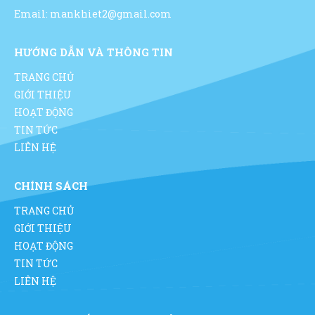
Email: mankhiet2@gmail.com
HƯỚNG DẪN VÀ THÔNG TIN
TRANG CHỦ
GIỚI THIỆU
HOẠT ĐỘNG
TIN TỨC
LIÊN HỆ
CHÍNH SÁCH
TRANG CHỦ
GIỚI THIỆU
HOẠT ĐỘNG
TIN TỨC
LIÊN HỆ