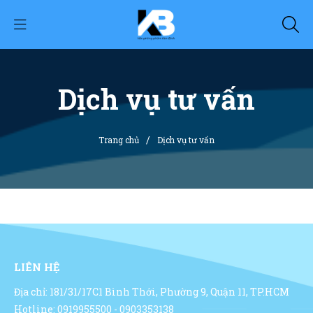
Dịch vụ tư vấn
/
Trang chủ
Dịch vụ tư vấn
LIÊN HỆ
Địa chỉ: 181/31/17C1 Bình Thới, Phường 9, Quận 11, TP.HCM
Hotline: 0919955500 - 0903353138