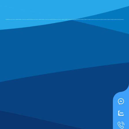
M&G
Văn Chí Tâm
(0700652469)
vừa đặt mua
Gôm Miffy
M&G
Xuân Hải
(0328553115)
vừa đặt mua
Gôm Miffy M&G
Như Quỳnh
(0470243223)
vừa đặt mua
Gôm Miffy M&G
Ngọc Thanh Bùi
(0659534403)
vừa đặt mua
Gôm Miffy
M&G
Trực Đặng
(0749856550)
vừa đặt mua
Gôm Miffy M&G
Ánh Hồng
(0801372325)
vừa đặt mua
Gôm Miffy M&G
Hoàng Trung Nhân
(0862577445)
vừa đặt mua
Gôm
Miffy M&G
Nguyễn Hoàng Long
(0341163576)
vừa đặt mua
Gôm
Miffy M&G
Thảo Trương
(0139324532)
vừa đặt mua
Gôm Miffy M&G