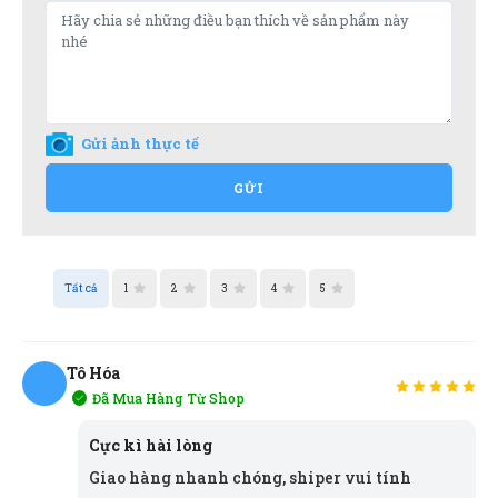
Gửi ảnh thực tế
GỬI
Tất cả
1
2
3
4
5
Tô Hóa
Đã Mua Hàng Từ Shop
TH
Cực kì hài lòng
Giao hàng nhanh chóng, shiper vui tính