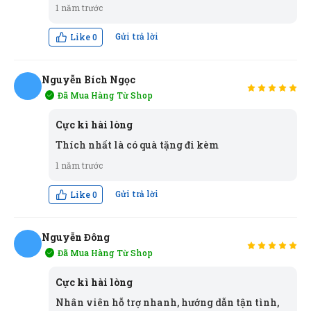
1 năm trước
Gửi trả lời
Like
0
Nguyễn Bích Ngọc
Xuân Hải
XH
(Đánh giá 1 năm trước)
Đã Mua Hàng Từ Shop
NN
Cực kì hài lòng
Trước đây cũng mua nhiều bên, từ ngày mua thử, rất
Thích nhất là có quà tặng đi kèm
hài lòng về sản phẩm cũng như chất lượng
1 năm trước
Gửi trả lời
Like
0
Công Định
CĐ
(Đánh giá 1 năm trước)
Nguyễn Đông
Được người quen giới thiệu, sản phẩm thật, chất
Đã Mua Hàng Từ Shop
lượng thật
NĐ
Cực kì hài lòng
Nhân viên hỗ trợ nhanh, hướng dẫn tận tình,