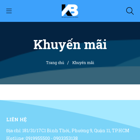
Khuyến mãi
/
Trang chủ
Khuyến mãi
LIÊN HỆ
Địa chỉ: 181/31/17C1 Bình Thới, Phường 9, Quận 11, TP.HCM
Hotline: 0919955500 - 0903353138