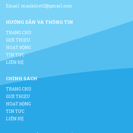
Email: mankhiet2@gmail.com
HƯỚNG DẪN VÀ THÔNG TIN
TRANG CHỦ
GIỚI THIỆU
HOẠT ĐỘNG
TIN TỨC
LIÊN HỆ
CHÍNH SÁCH
TRANG CHỦ
GIỚI THIỆU
HOẠT ĐỘNG
TIN TỨC
LIÊN HỆ