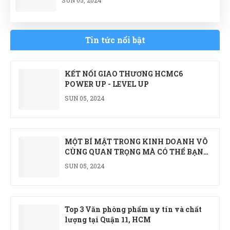
Top 3 Văn phòng phẩm uy tín và chất
lượng tại Quận 11, HCM
Tin tức nổi bật
TUE 05, 2024
KẾT NỐI GIAO THƯƠNG HCMC6
POWER UP - LEVEL UP
SUN 05, 2024
MỘT BÍ MẬT TRONG KINH DOANH VÔ
CÙNG QUAN TRỌNG MÀ CÓ THỂ BẠN
CHƯA BIẾT
SUN 05, 2024
Top 3 Văn phòng phẩm uy tín và chất
lượng tại Quận 11, HCM