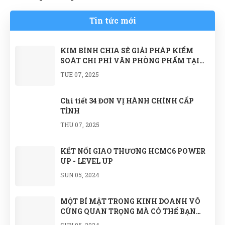
Tin tức mới
KIM BÌNH CHIA SẺ GIẢI PHÁP KIỂM
SOÁT CHI PHÍ VĂN PHÒNG PHẨM TẠI
NGÀY HỘI KẾT NỐI KINH DOANH BNI
TUE 07, 2025
EFFECT CHAPTER
Chi tiết 34 ĐƠN VỊ HÀNH CHÍNH CẤP
TỈNH
THU 07, 2025
KẾT NỐI GIAO THƯƠNG HCMC6 POWER
UP - LEVEL UP
SUN 05, 2024
MỘT BÍ MẬT TRONG KINH DOANH VÔ
CÙNG QUAN TRỌNG MÀ CÓ THỂ BẠN
CHƯA BIẾT
SUN 05, 2024