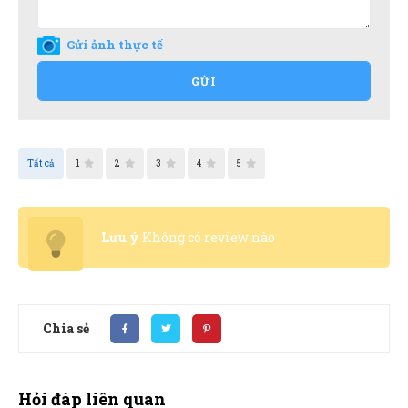
Gửi ảnh thực tế
GỬI
Tất cả
1
2
3
4
5
Lưu ý
Không có review nào
Chia sẻ
Hỏi đáp liên quan