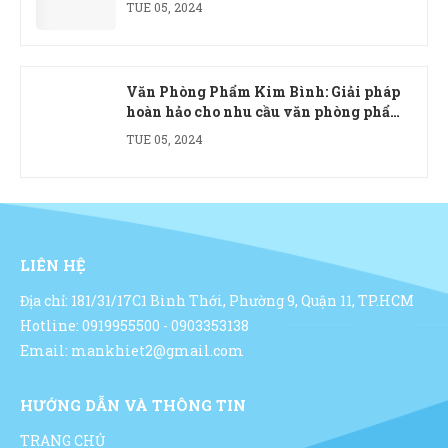
TUE 05, 2024
Văn Phòng Phẩm Kim Bình: Giải pháp
hoàn hảo cho nhu cầu văn phòng phẩm
của doanh nghiệp
TUE 05, 2024
LIÊN HỆ
Địa chỉ: 181/31/17C1 Bình Thới, Phường 9, Quận 11, TP.HCM
Hotline: 0919955500 - 0903353138
Email: mankhiet2@gmail.com
HƯỚNG DẪN VÀ THÔNG TIN
TRANG CHỦ