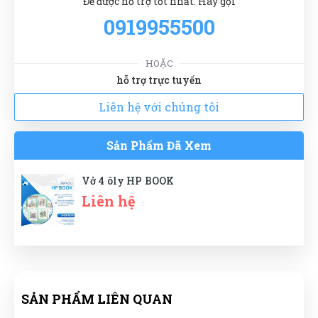
Để được hỗ trợ tốt nhất. Hãy gọi
BOOK
0919955500
Huỳnh Thị Diễm
(0759763473)
vừa đặt mua
Vở 4 ôly HP
BOOK
Ngọc Thanh Bùi
HOẶC
NB
(Đánh giá 1 năm trước)
hỗ trợ trực tuyến
Nguyễn Bích Ngọc
(0897459171)
vừa đặt mua
Vở 4 ôly
HP BOOK
Liên hệ với chúng tôi
Nhiều mẫu để lựa chọn, mẫu mã đa dạng
Minh Quân Hoàng
(0236226886)
vừa đặt mua
Vở 4 ôly
Sản Phẩm Đã Xem
HP BOOK
Xuân Hồng
(0936859503)
vừa đặt mua
Vở 4 ôly HP
Vở 4 ôly HP BOOK
Nguyễn Bích Ngọc
BOOK
NN
(Đánh giá 1 năm trước)
Liên hệ
Tuyến Nguyễn
(0697632771)
vừa đặt mua
Vở 4 ôly HP
BOOK
sản phẩm tốt chất lượng, mẫu mã đa dạng
Phú Quốc
(0259100051)
vừa đặt mua
Vở 4 ôly HP BOOK
Ngọc Diệp
(0890994138)
vừa đặt mua
Vở 4 ôly HP BOOK
SẢN PHẨM LIÊN QUAN
Hoàng Trung Nhân
HN
Trung Đức
(0293323018)
vừa đặt mua
Vở 4 ôly HP BOOK
(Đánh giá 1 năm trước)