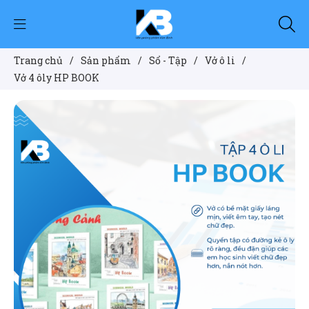
Trang chủ
/
Sản phẩm
/
Sổ - Tập
/
Vở ô li
/
Vở 4 ôly HP BOOK