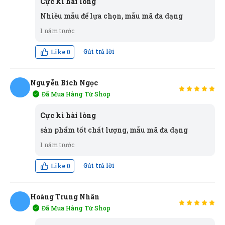
Cực kì hài lòng
Nhiều mẫu để lựa chọn, mẫu mã đa dạng
Nguyễn Hoàng Long
NL
(Đánh giá 1 năm trước)
1 năm trước
Gửi trả lời
Like
0
shop phục vụ tốt, có cơ hội sẽ ủng hộ shop thêmm
Nguyễn Bích Ngọc
Đã Mua Hàng Từ Shop
Phạm Thái Vũ
NN
PV
(Đánh giá 1 năm trước)
Cực kì hài lòng
sản phẩm tốt chất lượng, mẫu mã đa dạng
Thật khổng thể tin nổi. Chất đến từng đồng
1 năm trước
Gửi trả lời
Like
0
Ngọc Thanh Bùi
NB
(Đánh giá 1 năm trước)
Hoàng Trung Nhân
Đã Mua Hàng Từ Shop
HN
Nhiều mẫu để lựa chọn, mẫu mã đa dạng