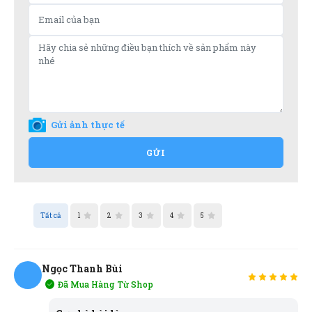
Gửi ảnh thực tế
GỬI
Tất cả
1
2
3
4
5
Ngọc Thanh Bùi
Đã Mua Hàng Từ Shop
NB