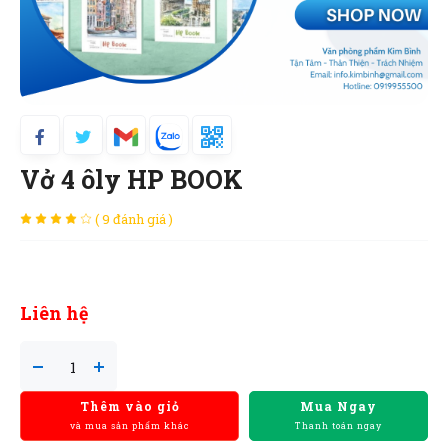
Vở 4 ôly HP BOOK
( 9 đánh giá )
Liên hệ
Thêm vào giỏ
Mua Ngay
và mua sản phẩm khác
Thanh toán ngay