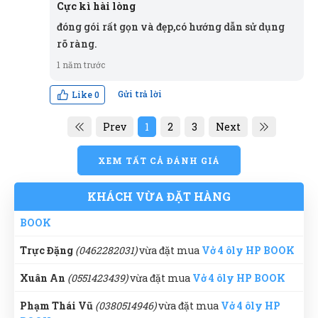
Cực kì hài lòng
Tô Hóa
(0384364576)
vừa đặt mua
Vở 4 ôly HP BOOK
đóng gói rất gọn và đẹp,có hướng dẫn sử dụng
Cao Văn Hùng
(0910669661)
vừa đặt mua
Vở 4 ôly HP
rõ ràng.
BOOK
Nguyễn Bích Ngọc
1 năm trước
NN
(Đánh giá 1 năm trước)
Văn Chí Tâm
(0456772946)
vừa đặt mua
Vở 4 ôly HP
Gửi trả lời
Like
0
BOOK
sản phẩm tốt chất lượng, mẫu mã đa dạng
Prev
1
2
3
Next
Thu Giang
(0785074117)
vừa đặt mua
Vở 4 ôly HP BOOK
Ánh Hồng
(0381812655)
vừa đặt mua
Vở 4 ôly HP BOOK
XEM TẤT CẢ ĐÁNH GIÁ
Hoàng Trung Nhân
Duyên Phan
(0975559424)
vừa đặt mua
Vở 4 ôly HP
HN
KHÁCH VỪA ĐẶT HÀNG
(Đánh giá 1 năm trước)
BOOK
Trực Đặng
(0462282031)
vừa đặt mua
Vở 4 ôly HP BOOK
đóng gói rất gọn và đẹp,có hướng dẫn sử dụng rõ ràng.
Xuân An
(0551423439)
vừa đặt mua
Vở 4 ôly HP BOOK
Phạm Thái Vũ
(0380514946)
vừa đặt mua
Vở 4 ôly HP
BOOK
Nguyễn
N
(Đánh giá 1 năm trước)