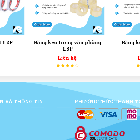
văn phòng
Băng keo simili 3.6P
Băng 
Liên hệ
N VÀ THÔNG TIN
PHƯƠNG THỨC THANH T