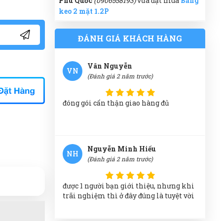
keo 2 mặt 1.2P
giá cả phải chăng, đáng để trãi nghiệm
Huyền Trang
(0550916002)
vừa đặt mua
Băng keo 2 mặt 1.2P
ĐÁNH GIÁ KHÁCH HÀNG
Ngọc Diệp
(0512054752)
vừa đặt mua
Băng
Vân Nguyễn
VN
keo 2 mặt 1.2P
(Đánh giá 2 năm trước)
Trung Đức
(0848759204)
vừa đặt mua
đóng gói cẩn thận giao hàng đủ
Băng keo 2 mặt 1.2P
Cẩm Tú
(0502833894)
vừa đặt mua
Băng
keo 2 mặt 1.2P
Nguyễn Minh Hiếu
NH
Xuân Hải
(0860710710)
vừa đặt mua
Băng
(Đánh giá 2 năm trước)
keo 2 mặt 1.2P
Ánh Tuyết
(0758877646)
vừa đặt mua
được 1 người bạn giới thiệu, nhưng khi
Băng keo 2 mặt 1.2P
trãi nghiệm thì ở đây đúng là tuyệt vời
Công Định
(0403257492)
vừa đặt mua
Băng keo 2 mặt 1.2P