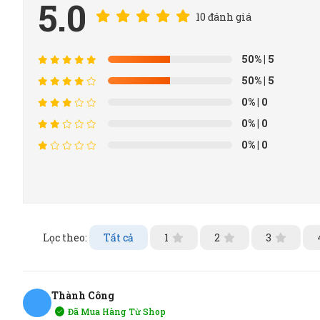
5.0
10 đánh giá
50%
| 5
50%
| 5
0%
| 0
0%
| 0
0%
| 0
Lọc theo:
Tất cả
1
2
3
Thành Công
Đã Mua Hàng Từ Shop