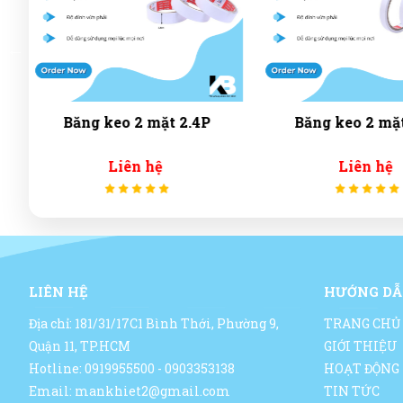
Băng keo 2 mặt 1.2P
Băng keo trong 
1.8P
Liên hệ
Liên hệ
LIÊN HỆ
HƯỚNG DẪ
Địa chỉ: 181/31/17C1 Bình Thới, Phường 9,
TRANG CHỦ
Quận 11, TP.HCM
GIỚI THIỆU
Hotline: 0919955500 - 0903353138
HOẠT ĐỘNG
Email: mankhiet2@gmail.com
TIN TỨC