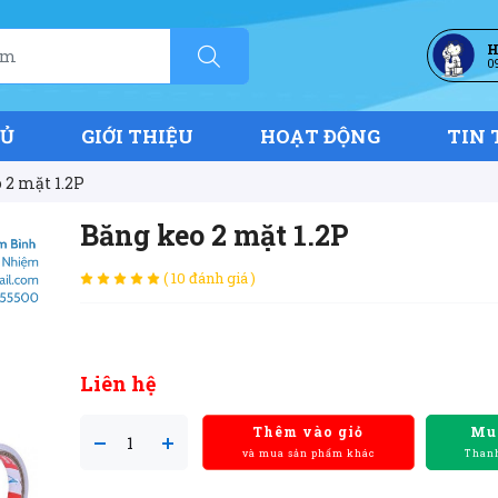
H
0
HỦ
GIỚI THIỆU
HOẠT ĐỘNG
TIN 
 2 mặt 1.2P
Băng keo 2 mặt 1.2P
( 10 đánh giá )
Liên hệ
Thêm vào giỏ
Mu
và mua sản phẩm khác
Thanh