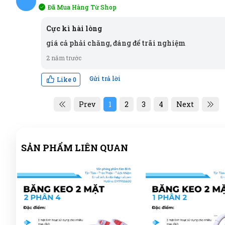
Đã Mua Hàng Từ Shop
T
Cực kì hài lòng
giá cả phải chăng, đáng để trãi nghiệm
2 năm trước
Gửi trả lời
Like
0
Prev
1
2
3
4
Next
SẢN PHẨM LIÊN QUAN