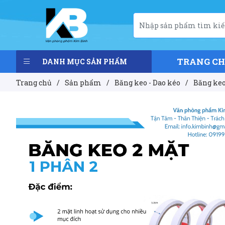
TRANG C
DANH MỤC SẢN PHẨM
Trang chủ
/
Sản phẩm
/
Băng keo - Dao kéo
/
Băng keo