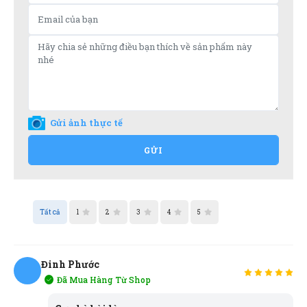
Gửi ảnh thực tế
GỬI
Tất cả
1
2
3
4
5
Đinh Phước
Đã Mua Hàng Từ Shop
ĐP