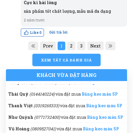
Cực kì hài lòng
sản phẩm rất tốt, tôi sử dụng mới đây thôi nhưng
Tuyền
(0259990982)
vừa đặt mua
Băng keo màu 5P
sản phẩm tốt chất lượng, mẫu mã đa dạng
cảm thấy rất ok , tôi sẽ ủng hộ shop dài dài
2 năm trước
Nguyễn Đông
(0999075109)
vừa đặt mua
Băng keo màu
5P
Gửi trả lời
Like
0
Đinh Phước
ĐP
Xuân Hải
(Đánh giá 2 năm trước)
(0441841134)
vừa đặt mua
Băng keo màu 5P
Prev
1
2
3
Next
Tuyết Trang
(0858296343)
vừa đặt mua
Băng keo màu
Sản phẩm giao giống như hình, thanks
5P
XEM TẤT CẢ ĐÁNH GIÁ
Trung Đức
(0746354935)
vừa đặt mua
Băng keo màu 5P
KHÁCH VỪA ĐẶT HÀNG
Thúy Liễu
(0133750928)
vừa đặt mua
Băng keo màu 5P
Xuân Hương
XH
(Đánh giá 2 năm trước)
Thái Quý
(0144140224)
vừa đặt mua
Băng keo màu 5P
Thanh Việt
(0319265333)
vừa đặt mua
Băng keo màu 5P
Chuyên nghiệp lắm
Như Quỳnh
(0771732400)
vừa đặt mua
Băng keo màu 5P
Vũ Hoàng
(0809527041)
vừa đặt mua
Băng keo màu 5P