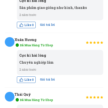
Cực kì hài lòng
Sản phẩm giao giống như hình, thanks
2 năm trước
Gửi trả lời
Like
0
Xuân Hương
Đã Mua Hàng Từ Shop
XH
Xuân Hồng
Cực kì hài lòng
XH
(Đánh giá 2 năm trước)
Chuyên nghiệp lắm
2 năm trước
Cảm ơn, đã tư vấn đúng loại phù hợp với mình.
Thanks
Ngọc Thanh Bùi
(0514632365)
vừa đặt mua
Băng keo
Gửi trả lời
Like
0
màu 5P
Thanh Nở
(0193883183)
vừa đặt mua
Băng keo màu 5P
Thái Quý
Đăng Khôi
ĐK
Đã Mua Hàng Từ Shop
(Đánh giá 2 năm trước)
Văn Chí Tâm
(0951534680)
vừa đặt mua
Băng keo màu
TQ
5P