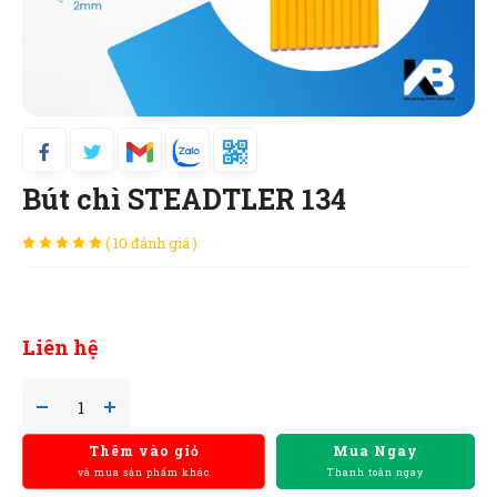
Bút chì STEADTLER 134
( 10 đánh giá )
Liên hệ
Thêm vào giỏ
Mua Ngay
và mua sản phẩm khác
Thanh toán ngay