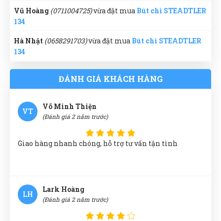
Vũ Hoàng
(0711004725)
vừa đặt mua
Bút chì STEADTLER
134
Tuấn Anh
TA
(Đánh giá 2 năm trước)
Hà Nhật
(0658291703)
vừa đặt mua
Bút chì STEADTLER
134
quá nhiệt tình báo giá, không nề hà gì cả. Tôi thích
rồi nha
Minh Quân Hoàng
(0191693689)
vừa đặt mua
Bút chì
ĐÁNH GIÁ KHÁCH HÀNG
STEADTLER 134
Thúy Nga
(0866616296)
vừa đặt mua
Bút chì
Võ Minh Thiện
VT
STEADTLER 134
(Đánh giá 2 năm trước)
Ngọc Diệp
(0509443065)
vừa đặt mua
Bút chì
STEADTLER 134
Giao hàng nhanh chóng, hỗ trợ tư vấn tận tình
Nguyễn Phước Thành
(0347297029)
vừa đặt mua
Bút
chì STEADTLER 134
Lark Hoàng
Lark Hoàng
(0668566393)
vừa đặt mua
Bút chì
LH
(Đánh giá 2 năm trước)
STEADTLER 134