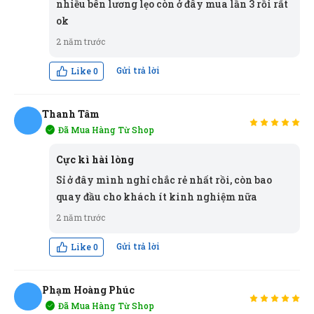
nhiều bên lương lẹo còn ở đây mua lần 3 rồi rất
được bạn bè giới thiệu nên mới dùng thử, phải nói là
ok
số 1 luôn
2 năm trước
Gửi trả lời
Like
0
Lan Chi Trần
LT
(Đánh giá 2 năm trước)
Thanh Tâm
sài thử rồi cảm thấy rất tốt, thank shop , sẽ quay lại
Đã Mua Hàng Từ Shop
ủng hộ shop nữa
TT
Cực kì hài lòng
Phú Quốc
(0708101139)
vừa đặt mua
Bút chì STEADTLER
Sỉ ở đây mình nghỉ chắc rẻ nhất rồi, còn bao
134
Diệu Liên
quay đầu cho khách ít kinh nghiệm nữa
DL
(Đánh giá 2 năm trước)
Thanh Huy
(0428058810)
vừa đặt mua
Bút chì
2 năm trước
STEADTLER 134
muốn mua hàng chuẩn sịn phải mua ở đây, nhiều bên
Gửi trả lời
Like
0
lương lẹo còn ở đây mua lần 3 rồi rất ok
Lương Văn Hồ
(0492702401)
vừa đặt mua
Bút chì
STEADTLER 134
Phạm Hoàng Phúc
Đinh Phước
(0282511277)
vừa đặt mua
Bút chì
Đã Mua Hàng Từ Shop
Thanh Tâm