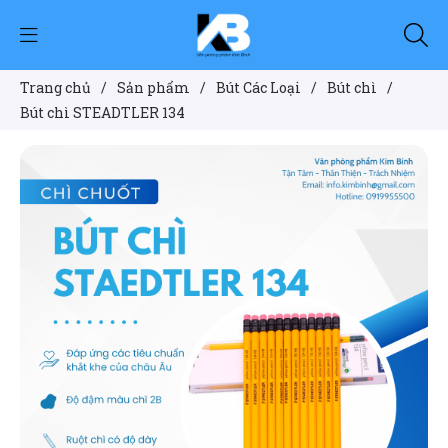
Trang chủ
/
Sản phẩm
/
Bút Các Loại
/
Bút chì
/
Bút chì STEADTLER 134