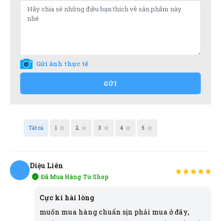
Gửi ảnh thực tế
GỬI
Tất cả
1
2
3
4
5
Diệu Liên
Đã Mua Hàng Từ Shop
DL
Ngọc Diệp
ND
Cực kì hài lòng
(Đánh giá 2 năm trước)
muốn mua hàng chuẩn sịn phải mua ở đây,