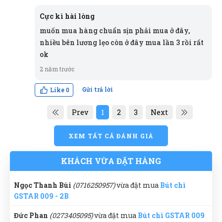
Xuân Hương
(0669087598)
vừa đặt mua
Bút chì GSTAR
TG
Nguyễn
N
009 - 2B
Cực kì hài lòng
(Đánh giá 2 năm trước)
muốn mua hàng chuẩn sịn phải mua ở đây,
Nguyễn Tùng Dương
(0439507724)
vừa đặt mua
Bút chì
nhiều bên lương lẹo còn ở đây mua lần 3 rồi rất
GSTAR 009 - 2B
Chất lượng phục vụ và buôn bán mới lẹ. Like
ok
Thái Quý
(0405217947)
vừa đặt mua
Bút chì GSTAR 009 -
2 năm trước
2B
Gửi trả lời
Like
0
Đinh Phước
Thanh Bình
(0976753795)
vừa đặt mua
Bút chì GSTAR
ĐP
(Đánh giá 2 năm trước)
009 - 2B
Prev
1
2
3
Next
Phát Đạt
(0557533555)
vừa đặt mua
Bút chì GSTAR 009 -
Nhân viên phục vụ chu đáo, nhanh chóng lắm luôn
2B
XEM TẤT CẢ ĐÁNH GIÁ
Quốc Việt
(0459000693)
vừa đặt mua
Bút chì GSTAR 009
KHÁCH VỪA ĐẶT HÀNG
- 2B
Thanh Nở
TN
Ngọc Thanh Bùi
(0716250957)
vừa đặt mua
Bút chì
(Đánh giá 2 năm trước)
GSTAR 009 - 2B
giảm giá là thấy thích rồi
Đức Phan
(0273405095)
vừa đặt mua
Bút chì GSTAR 009