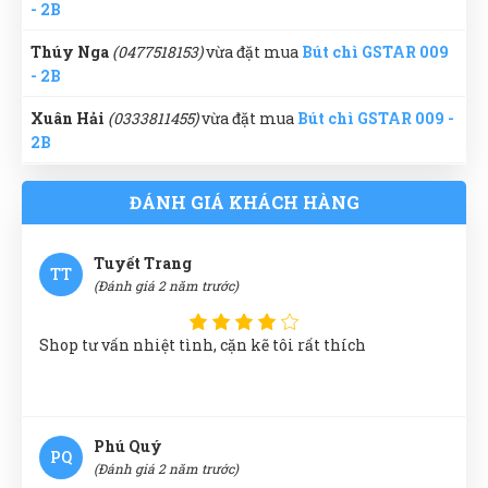
- 2B
Thúy Nga
(0477518153)
vừa đặt mua
Bút chì GSTAR 009
- 2B
Trần Văn Giàu
TG
(Đánh giá 2 năm trước)
Xuân Hải
(0333811455)
vừa đặt mua
Bút chì GSTAR 009 -
2B
muốn mua hàng chuẩn sịn phải mua ở đây, nhiều bên
lương lẹo còn ở đây mua lần 3 rồi rất ok
Huỳnh Thị Diễm
(0629259772)
vừa đặt mua
Bút chì
ĐÁNH GIÁ KHÁCH HÀNG
GSTAR 009 - 2B
Trần Hiền
(0344748818)
vừa đặt mua
Bút chì GSTAR 009
Tuyết Trang
TT
- 2B
(Đánh giá 2 năm trước)
Trung Đức
(0473256369)
vừa đặt mua
Bút chì GSTAR
009 - 2B
Shop tư vấn nhiệt tình, cặn kẽ tôi rất thích
Gia Bảo
(0673417748)
vừa đặt mua
Bút chì GSTAR 009 -
2B
Phú Quý
Trực Đặng
(0557697934)
vừa đặt mua
Bút chì GSTAR 009
PQ
(Đánh giá 2 năm trước)
- 2B