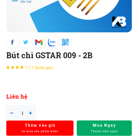
Bút chì GSTAR 009 - 2B
( 7 đánh giá )
Liên hệ
Thêm vào giỏ
Mua Ngay
và mua sản phẩm khác
Thanh toán ngay