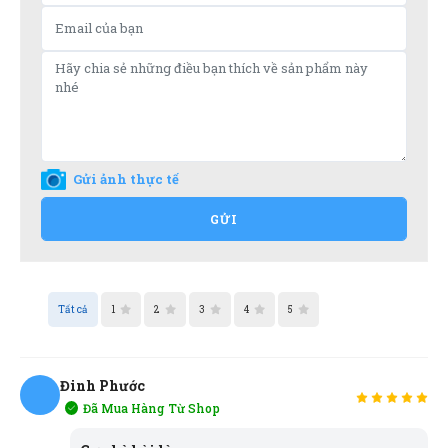
Gửi ảnh thực tế
GỬI
Tất cả
1
2
3
4
5
Đinh Phước
Đã Mua Hàng Từ Shop
ĐP