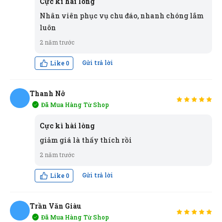
Cực kì hài lòng
Nhân viên phục vụ chu đáo, nhanh chóng lắm
luôn
2 năm trước
Gửi trả lời
Like
0
Thanh Nở
Đã Mua Hàng Từ Shop
TN
Cực kì hài lòng
giảm giá là thấy thích rồi
Lương Văn Hồ
LH
2 năm trước
(Đánh giá 2 năm trước)
Gửi trả lời
Like
0
đóng gói cẩn thận giao hàng đủ
Ánh Tuyết
(0233785572)
vừa đặt mua
Bút chì GSTAR
Trần Văn Giàu
009 - 2B
Đã Mua Hàng Từ Shop