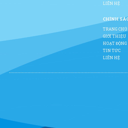
LIÊN HỆ
CHÍNH SÁ
TRANG CHỦ
GIỚI THIỆU
HOẠT ĐỘNG
TIN TỨC
LIÊN HỆ