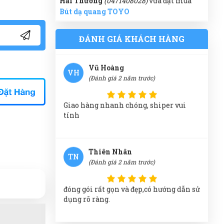
Hải Thương
(0471408028)
vừa đặt mua
Bút dạ quang TOYO
Nhân viên hỗ trợ nhanh, hướng dẫn
tận tình, nhanh chóng
Thiên Phước
(0179367525)
vừa đặt mua
ĐÁNH GIÁ KHÁCH HÀNG
Bút dạ quang TOYO
Xuân Phúc
(0314021671)
vừa đặt mua
Bút
Vũ Hoàng
VH
dạ quang TOYO
(Đánh giá 2 năm trước)
Quốc Việt
(0890693347)
vừa đặt mua
Bút
dạ quang TOYO
Giao hàng nhanh chóng, shiper vui
tính
Phát Đạt
(0730902220)
vừa đặt mua
Bút dạ
quang TOYO
Thiên Nhân
Thạnh Võ
(0609083584)
vừa đặt mua
Bút
TN
(Đánh giá 2 năm trước)
dạ quang TOYO
Xuân Hải
(0632521707)
vừa đặt mua
Bút
đóng gói rất gọn và đẹp,có hướng dẫn sử
dạ quang TOYO
dụng rõ ràng.
Cẩm Tú
(0120480955)
vừa đặt mua
Bút dạ