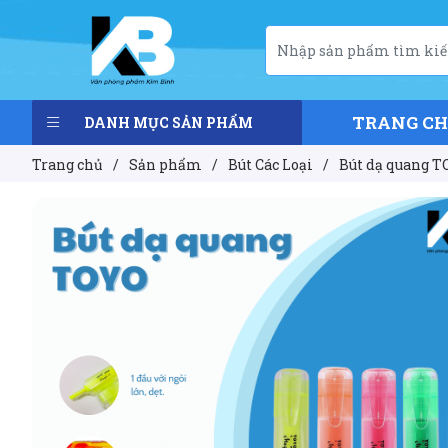
TRANG C
DANH MỤC SẢN PHẨM
Trang chủ
/
Sản phẩm
/
Bút Các Loại
/
Bút dạ quang T