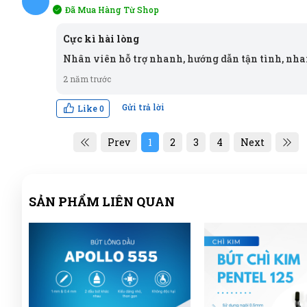
Đã Mua Hàng Từ Shop
PV
Cực kì hài lòng
Nhân viên hỗ trợ nhanh, hướng dẫn tận tình, nh
2 năm trước
Gửi trả lời
Like
0
Prev
1
2
3
4
Next
SẢN PHẨM LIÊN QUAN