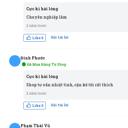
ĐT
Cực kì hài lòng
Chuyên nghiệp lắm
2 năm trước
Gửi trả lời
Like
0
Đinh Phước
Đã Mua Hàng Từ Shop
ĐP
Cực kì hài lòng
Shop tư vấn nhiệt tình, cặn kẽ tôi rất thích
2 năm trước
Gửi trả lời
Like
0
Phạm Thái Vũ