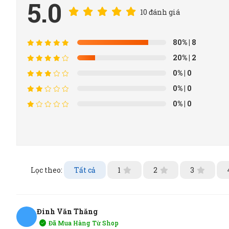
5.0
10 đánh giá
80%
| 8
20%
| 2
0%
| 0
0%
| 0
0%
| 0
Lọc theo:
Tất cả
1
2
3
Đinh Văn Thăng
Đã Mua Hàng Từ Shop