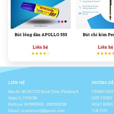
NG
Bút lông dầu APOLLO 555
Bút chì kim Pe
Liên hệ
Liên hệ
LIÊN HỆ
HƯỚNG DẪ
Địa chỉ: 181/31/17C1 Bình Thới, Phường 9,
TRANG CHỦ
Quận 11, TP.HCM
GIỚI THIỆU
Hotline: 0919955500 - 0903353138
HOẠT ĐỘNG
Email: mankhiet2@gmail.com
TIN TỨC