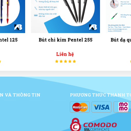
ntel 125
Bút chì kim Pentel 255
Bút dạ 
Liên hệ
N VÀ THÔNG TIN
PHƯƠNG THỨC THANH T