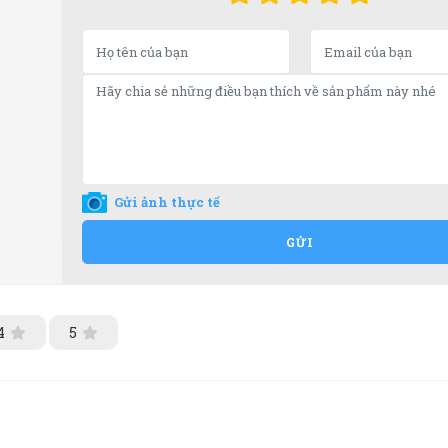
Gửi ảnh thực tế
GỬI
4
5