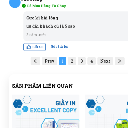
Đã Mua Hàng Từ Shop
TG
Cực kì hài lòng
ưu đãi khách cũ là 5 sao
2 năm trước
Gửi trả lời
Like
0
Prev
1
2
3
4
Next
SẢN PHẨM LIÊN QUAN