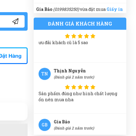
Gia Bảo
(0199835250)
vừa đặt mua
Giấy in
DOUBLE A
ưu đãi khách cũ là 5 sao
Thảo Trương
(0961754630)
vừa đặt mua
ĐÁNH GIÁ KHÁCH HÀNG
Giấy in DOUBLE A
Thiên Nhân
(0599615127)
vừa đặt mua
Thịnh Nguyễn
TN
Giấy in DOUBLE A
(Đánh giá 2 năm trước)
Cẩm Tú
(0352502750)
vừa đặt mua
Giấy in
DOUBLE A
Sản phẩm đúng như hình chất lượng
ổn nên mua nha
Thúy Hằng
(0597170098)
vừa đặt mua
Giấy in DOUBLE A
Gia Bảo
Hoàng Thành
(0536223293)
vừa đặt mua
GB
(Đánh giá 2 năm trước)
Giấy in DOUBLE A
Hữu Trọng
(0491225759)
vừa đặt mua
đóng gói cẩn thận giao hàng đủ
Giấy in DOUBLE A
Đinh Văn Thăng
(0581654530)
vừa đặt