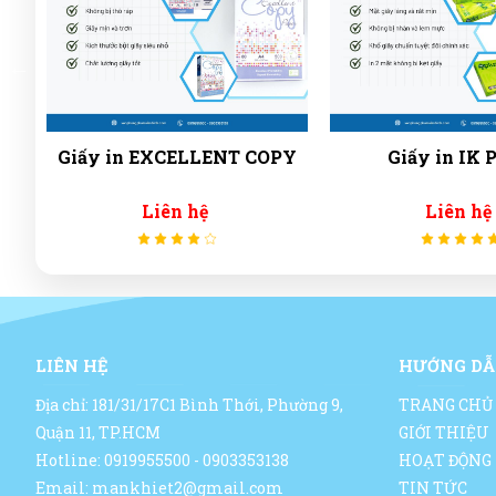
Giấy in EXCELLENT COPY
Giấy in IK 
Liên hệ
Liên hệ
LIÊN HỆ
HƯỚNG DẪ
Địa chỉ: 181/31/17C1 Bình Thới, Phường 9,
TRANG CHỦ
Quận 11, TP.HCM
GIỚI THIỆU
Hotline: 0919955500 - 0903353138
HOẠT ĐỘNG
Email: mankhiet2@gmail.com
TIN TỨC