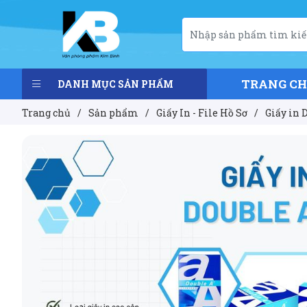
TRANG C
DANH MỤC SẢN PHẨM
Trang chủ
/
Sản phẩm
/
Giấy In - File Hồ Sơ
/
Giấy in