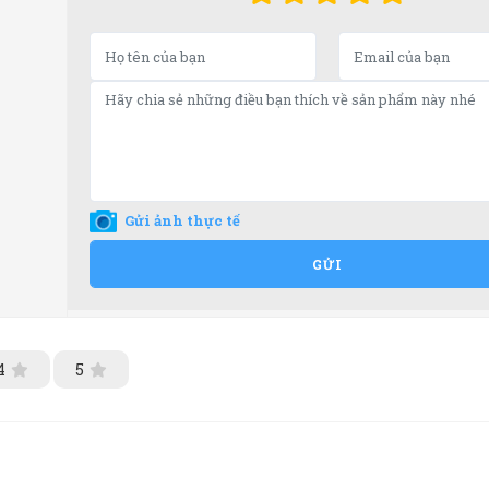
Gửi ảnh thực tế
GỬI
4
5