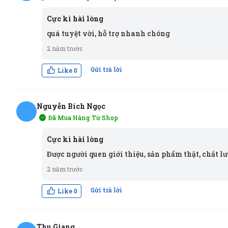
NT
Cực kì hài lòng
quá tuyệt vời, hỗ trợ nhanh chóng
2 năm trước
Gửi trả lời
Like
0
Nguyễn Bích Ngọc
Đã Mua Hàng Từ Shop
NN
Cực kì hài lòng
Được người quen giới thiệu, sản phẩm thật, chất l
2 năm trước
Gửi trả lời
Like
0
Thu Giang