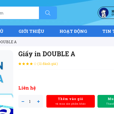
H
0
HỦ
GIỚI THIỆU
HOẠT ĐỘNG
TIN 
 DOUBLE A
Giấy in DOUBLE A
( 11 đánh giá )
Liên hệ
Thêm vào giỏ
Mu
và mua sản phẩm khác
Thanh