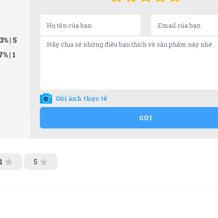
33%
| 5
67%
| 1
Gửi ảnh thực tế
GỬI
4
5