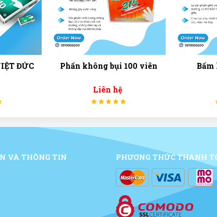
100 viên
Bấm lỗ EAGLE 837
Xóa 
Liên hệ
N VÀ THÔNG TIN
PHƯƠNG THỨC THANH T