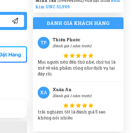
Lúc nào liên hệ cũng có người tư vấn
Minh Thắng
(0610464575)
vừa đặt mua
,tôi cảm thấy rất yên tâm
Bấm kim UNC SL999
ĐÁNH GIÁ KHÁCH HÀNG
Nguyễn Bích Ngọc
(0655820004)
vừa đặt
mua
Bấm kim UNC SL999
Thiên Phước
TP
(Đánh giá 1 năm trước)
Diệp Huyền
(0180955812)
vừa đặt mua
Bấm kim UNC SL999
Mọi người nên đến thử nhé, chứ tui là
mê về sản phẩm cũng như dịch vụ tại
Thúy Nga
(0792468068)
vừa đặt mua
Bấm
đây rồi
kim UNC SL999
Thanh
(0396195450)
vừa đặt mua
Bấm
Xuân An
XA
kim UNC SL999
(Đánh giá 1 năm trước)
Văn Chí Tâm
(0265669729)
vừa đặt mua
trãi nghiệm tốt là đánh giá 5 sao.
Bấm kim UNC SL999
không nói nhiều
Gia Bảo
(0424578969)
vừa đặt mua
Bấm
kim UNC SL999
Thanh