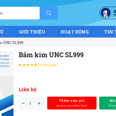
H
0
HỦ
GIỚI THIỆU
HOẠT ĐỘNG
TIN 
m UNC SL999
Bấm kim UNC SL999
( 6 đánh giá )
Liên hệ
Thêm vào giỏ
Mu
và mua sản phẩm khác
Thanh