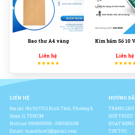
Kim bấm Số 10 VIỆT ĐỨC
Phấn không bụi 
Liên hệ
Liên hệ
LIÊN HỆ
HƯỚNG DẪ
Địa chỉ: 181/31/17C1 Bình Thới, Phường 9,
TRANG CHỦ
Quận 11, TP.HCM
GIỚI THIỆU
Hotline: 0919955500 - 0903353138
HOẠT ĐỘNG
Email: mankhiet2@gmail.com
TIN TỨC