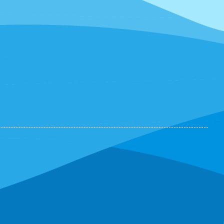
kim UNC SL999
Tuyết Trang
(0730568255)
vừa đặt mua
Bấm kim UNC SL999
Ngọc Thanh Bùi
(0883362881)
vừa đặt
mua
Bấm kim UNC SL999
Vũ Hoàng
(0921134529)
vừa đặt mua
Bấm
kim UNC SL999
Cẩm Tú
(0268839641)
vừa đặt mua
Bấm
kim UNC SL999
Xuân Hồng
(0298724843)
vừa đặt mua
Bấm kim UNC SL999
Xuân
(0661433726)
vừa đặt mua
Bấm kim
UNC SL999
Công Định
(0833343481)
vừa đặt mua
Bấm
kim UNC SL999