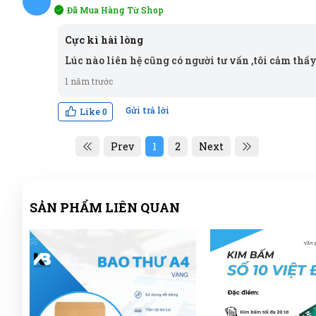
Đã Mua Hàng Từ Shop
NN
Cực kì hài lòng
Lúc nào liên hệ cũng có người tư vấn ,tôi cảm thấ
1 năm trước
Gửi trả lời
Like
0
Prev
1
2
Next
SẢN PHẨM LIÊN QUAN