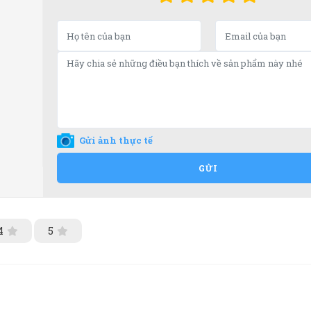
Gửi ảnh thực tế
GỬI
4
5