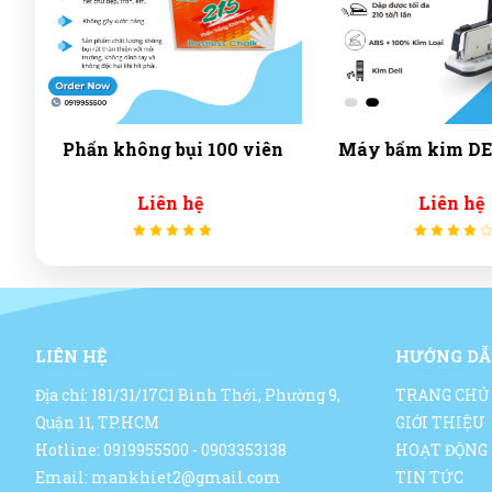
n
Máy bấm kim DELI E0399
Đóng số 
Liên hệ
Liên hệ
LIÊN HỆ
HƯỚNG DẪ
Địa chỉ: 181/31/17C1 Bình Thới, Phường 9,
TRANG CHỦ
Quận 11, TP.HCM
GIỚI THIỆU
Hotline: 0919955500 - 0903353138
HOẠT ĐỘNG
Email: mankhiet2@gmail.com
TIN TỨC