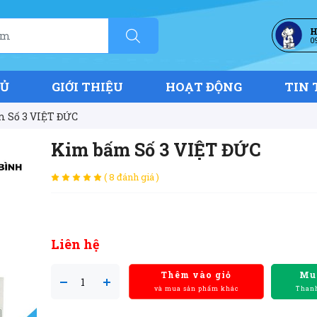
H
0
HỦ
GIỚI THIỆU
HOẠT ĐỘNG
TIN 
 Số 3 VIỆT ĐỨC
Kim bấm Số 3 VIỆT ĐỨC
( 8 đánh giá )
Liên hệ
Thêm vào giỏ
Mu
và mua sản phẩm khác
Thanh