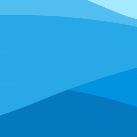
Trung Đức
(0284064125)
vừa đặt mua
Kim
bấm Số 3 VIỆT ĐỨC
Hoàng Ngân
(0212304575)
vừa đặt mua
Kim bấm Số 3 VIỆT ĐỨC
Cẩm Tú
(0591467230)
vừa đặt mua
Kim
bấm Số 3 VIỆT ĐỨC
Anh Minh
(0498374080)
vừa đặt mua
Kim bấm Số 3 VIỆT ĐỨC
Nguyễn Thị Ngọc Nhi
(0984976226)
vừa
đặt mua
Kim bấm Số 3 VIỆT ĐỨC
Diệp Huyền
(0266827508)
vừa đặt mua
Kim bấm Số 3 VIỆT ĐỨC
Minh Tân
(0622950217)
vừa đặt mua
Kim
bấm Số 3 VIỆT ĐỨC
Tuyền
(0394824580)
vừa đặt mua
Kim