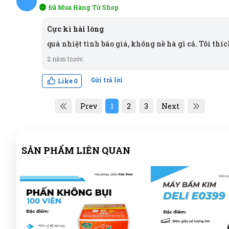
Đã Mua Hàng Từ Shop
NÝ
Cực kì hài lòng
quá nhiệt tình báo giá, không nề hà gì cả. Tôi thí
2 năm trước
Gửi trả lời
Like
0
Prev
1
2
3
Next
SẢN PHẨM LIÊN QUAN