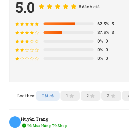
5.0
8 đánh giá
62.5%
| 5
37.5%
| 3
0%
| 0
0%
| 0
0%
| 0
Lọc theo:
Tất cả
1
2
3
Huyền Trang
Đã Mua Hàng Từ Shop