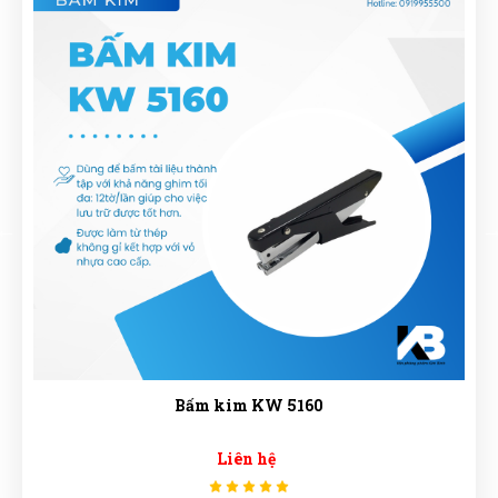
Xuân An
(0242359356)
vừa đặt mua
Kim bấm Số 3 SDI
Thúy Liễu
Thu Giang
(0338011338)
vừa đặt mua
Kim bấm Số 3 SDI
TL
(Đánh giá 2 năm trước)
Hoàng Ngân
(0256076253)
vừa đặt mua
Kim bấm Số 3
SDI
Shop tư vấn nhiệt tình, cặn kẽ tôi rất thích
Hoàng Trung Nhân
(0198151822)
vừa đặt mua
Kim bấm
Số 3 SDI
Như Quỳnh
(0583792290)
vừa đặt mua
Kim bấm Số 3 SDI
Nguyễn Hoàng Long
NL
(Đánh giá 2 năm trước)
Tuyến Nguyễn
(0580229500)
vừa đặt mua
Kim bấm Số 3
SDI
giá quá hợp lý, rẻ nhất từ trước đến giờ khi mua
Thảo Liên
(0790822825)
vừa đặt mua
Kim bấm Số 3 SDI
Thịnh Nguyễn
(0601496672)
vừa đặt mua
Kim bấm Số 3
Bấm kim KW 5160
SDI
Quốc Việt
QV
Liên hệ
(Đánh giá 2 năm trước)
Thạch Lê
(0430897735)
vừa đặt mua
Kim bấm Số 3 SDI