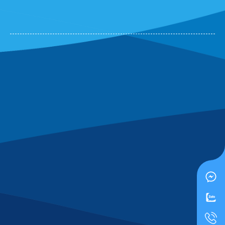
Tô Hóa
(0867527175)
vừa đặt mua
Kim bấm Số 3 SDI
Nguyễn Phước Thành
(0663057682)
vừa đặt mua
Kim
bấm Số 3 SDI
Hồ Hoàng Thái
(0602657348)
vừa đặt mua
Kim bấm Số 3
SDI
An Nhiên
(0539359967)
vừa đặt mua
Kim bấm Số 3 SDI
Lark Hoàng
(0887147875)
vừa đặt mua
Kim bấm Số 3 SDI
Gia Bảo
(0397477649)
vừa đặt mua
Kim bấm Số 3 SDI
Huyền Trang
(0910193892)
vừa đặt mua
Kim bấm Số 3
SDI
Phú Quốc
(0752305136)
vừa đặt mua
Kim bấm Số 3 SDI
Lan Chi Trần
(0987438762)
vừa đặt mua
Kim bấm Số 3
SDI