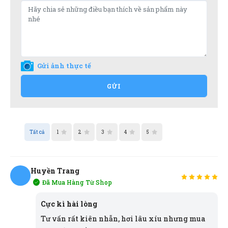
Gửi ảnh thực tế
GỬI
Tất cả
1
2
3
4
5
Huyền Trang
Đã Mua Hàng Từ Shop
HT
Cực kì hài lòng
Tư vấn rất kiên nhẫn, hơi lâu xíu nhưng mua