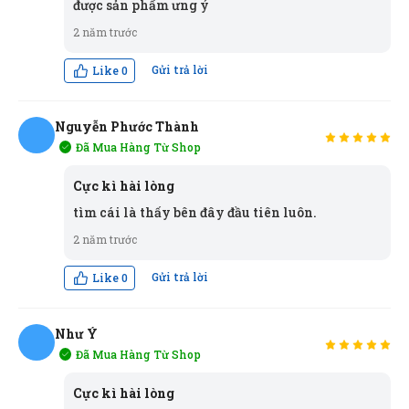
được sản phẩm ưng ý
2 năm trước
Gửi trả lời
Like
0
Thanh Bình
TB
(Đánh giá 2 năm trước)
Nguyễn Phước Thành
Đã Mua Hàng Từ Shop
NT
Sản phẩm tốt giao hàng nhanh ship thân thiện
Cực kì hài lòng
tìm cái là thấy bên đây đầu tiên luôn.
2 năm trước
Tô Hóa
TH
(Đánh giá 2 năm trước)
Gửi trả lời
Like
0
Phục vụ đúng hẹn, đúng giờ. Phong cách chuyên
Như Ý
nghiệp
Đã Mua Hàng Từ Shop
NÝ
Cực kì hài lòng
Huyền Trang