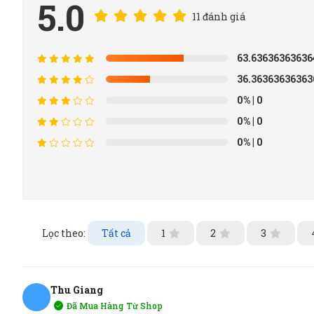
5.0
11 đánh giá
63.6363636363
36.3636363636
0%
| 0
0%
| 0
0%
| 0
Lọc theo:
Tất cả
1
2
3
Thu Giang
Đã Mua Hàng Từ Shop