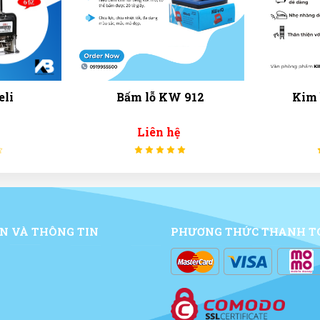
W 912
Kim bấm Số 3 SDI
hệ
Liên hệ
N VÀ THÔNG TIN
PHƯƠNG THỨC THANH T