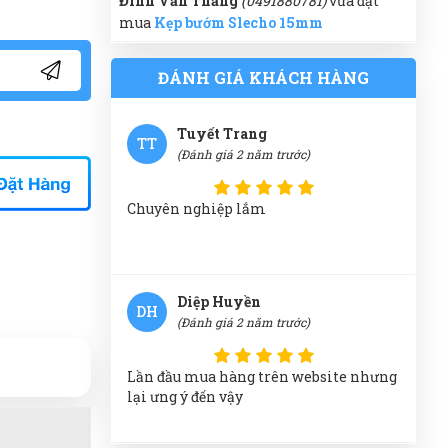
Đinh Văn Thăng
(0491880781)
vừa đặt
mua
Kẹp bướm Slecho 15mm
Lần đầu đến nhưng rất hài lòng về cung
cách phục vụ tại đây
Thanh Huy
(0689205999)
vừa đặt mua
ĐÁNH GIÁ KHÁCH HÀNG
Kẹp bướm Slecho 15mm
Võ Minh Thiện
(0794550598)
vừa đặt mua
Tuyết Trang
TT
Kẹp bướm Slecho 15mm
(Đánh giá 2 năm trước)
Văn Chí Tâm
(0541015064)
vừa đặt mua
Kẹp bướm Slecho 15mm
Chuyên nghiệp lắm
Hà Nhật
(0486525702)
vừa đặt mua
Kẹp
bướm Slecho 15mm
Diệp Huyền
Phát Đạt
(0190242076)
vừa đặt mua
Kẹp
DH
(Đánh giá 2 năm trước)
bướm Slecho 15mm
Kim Anh
(0421173057)
vừa đặt mua
Kẹp
Lần đầu mua hàng trên website nhưng
bướm Slecho 15mm
lại ưng ý đến vậy
Thúy Hằng
(0374660826)
vừa đặt mua