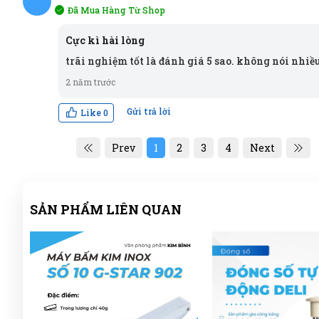
Đã Mua Hàng Từ Shop
NB
Cực kì hài lòng
trãi nghiệm tốt là đánh giá 5 sao. không nói nhiề
2 năm trước
Gửi trả lời
Like
0
Prev
1
2
3
4
Next
SẢN PHẨM LIÊN QUAN