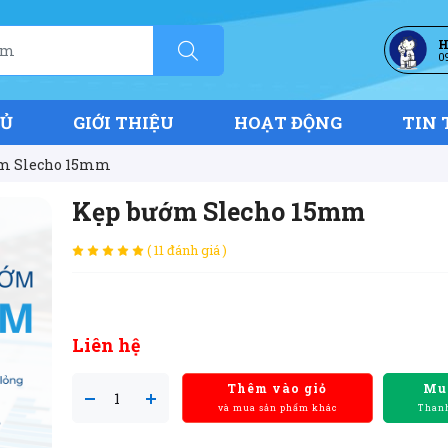
H
0
HỦ
GIỚI THIỆU
HOẠT ĐỘNG
TIN 
m Slecho 15mm
Kẹp bướm Slecho 15mm
( 11 đánh giá )
Liên hệ
Thêm vào giỏ
Mu
và mua sản phẩm khác
Thanh