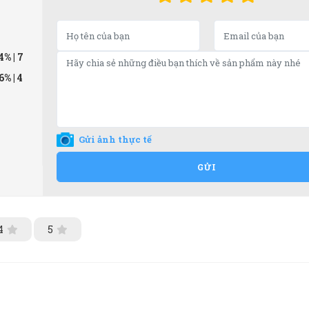
64%
| 7
36%
| 4
Gửi ảnh thực tế
GỬI
4
5