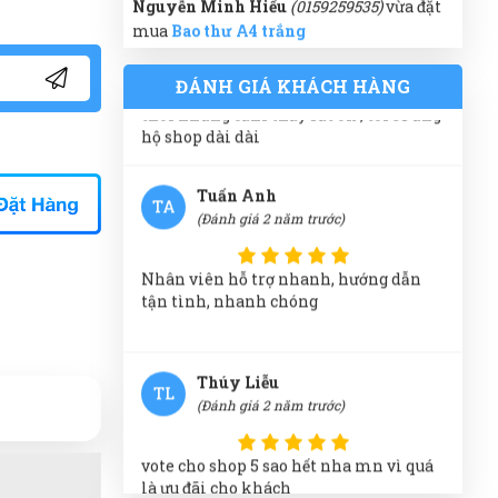
Nguyễn Minh Hiếu
(0159259535)
vừa đặt
mua
Bao thư A4 trắng
sản phẩm rất tốt, tôi sử dụng mới đây
thôi nhưng cảm thấy rất ok , tôi sẽ ủng
Ánh Hồng
(0362847235)
vừa đặt mua
Bao
ĐÁNH GIÁ KHÁCH HÀNG
hộ shop dài dài
thư A4 trắng
Gia Bảo
(0623209675)
vừa đặt mua
Bao
Tuấn Anh
TA
thư A4 trắng
(Đánh giá 2 năm trước)
Đức Phan
(0984906693)
vừa đặt mua
Bao
thư A4 trắng
Nhân viên hỗ trợ nhanh, hướng dẫn
tận tình, nhanh chóng
Thảo Liên
(0556408574)
vừa đặt mua
Bao
thư A4 trắng
Thúy Liễu
Hữu Trọng
(0399487350)
vừa đặt mua
Bao
TL
(Đánh giá 2 năm trước)
thư A4 trắng
Như Ý Nguyễn
(0252639033)
vừa đặt mua
vote cho shop 5 sao hết nha mn vì quá
Bao thư A4 trắng
là ưu đãi cho khách
Lại Thị Nhàn
(0326278782)
vừa đặt mua