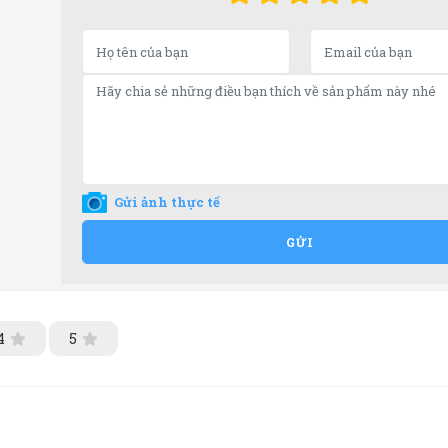
Gửi ảnh thực tế
GỬI
4
5