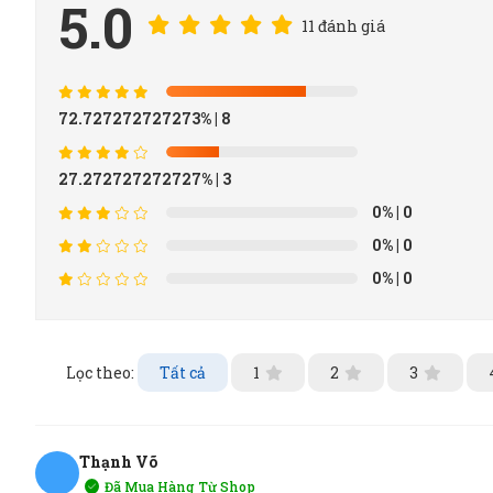
5.0
11 đánh giá
72.727272727273%
| 8
27.272727272727%
| 3
0%
| 0
0%
| 0
0%
| 0
Lọc theo:
Tất cả
1
2
3
Thạnh Võ
Đã Mua Hàng Từ Shop