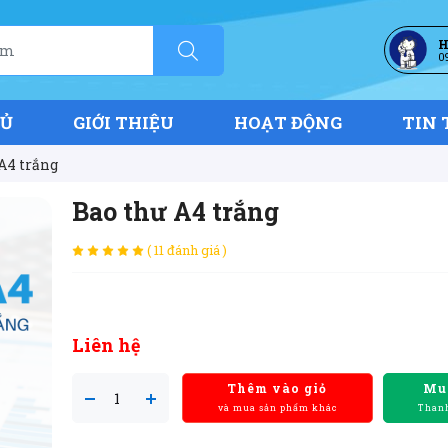
H
0
HỦ
GIỚI THIỆU
HOẠT ĐỘNG
TIN 
A4 trắng
Bao thư A4 trắng
( 11 đánh giá )
Liên hệ
Thêm vào giỏ
Mu
và mua sản phẩm khác
Thanh