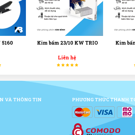
160
Kim bấm 23/10 KW TRIO
Kim bấm S
Liên hệ
Li
N VÀ THÔNG TIN
PHƯƠNG THỨC THANH T