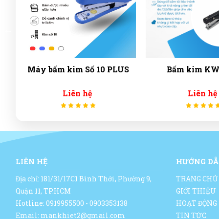
Máy bấm kim Số 10 PLUS
Bấm kim KW 5
Liên hệ
Liên hệ
LIÊN HỆ
HƯỚNG DẪ
Địa chỉ: 181/31/17C1 Bình Thới, Phường 9,
TRANG CHỦ
Quận 11, TP.HCM
GIỚI THIỆU
Hotline: 0919955500 - 0903353138
HOẠT ĐỘNG
Email: mankhiet2@gmail.com
TIN TỨC