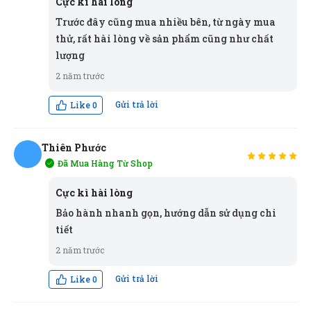
Cực kì hài lòng
(Đánh giá 2 năm trước)
Trước đây cũng mua nhiều bên, từ ngày mua
thử, rất hài lòng về sản phẩm cũng như chất
Tư vấn rất kiên nhẫn, hơi lâu xíu nhưng mua được
lượng
sản phẩm ưng ý
2 năm trước
Gửi trả lời
Like
0
Thanh Việt
TV
(Đánh giá 2 năm trước)
Thiên Phước
Sản phẩm good, mua về sử dụng rất ok
Đã Mua Hàng Từ Shop
TP
Cực kì hài lòng
Xuân Phúc
(0776310862)
vừa đặt mua
Kim bấm Số 10
Bảo hành nhanh gọn, hướng dẫn sử dụng chi
VIỆT ĐỨC
Minh Tân
tiết
MT
(Đánh giá 2 năm trước)
Tô Hóa
(0198075135)
vừa đặt mua
Kim bấm Số 10 VIỆT
2 năm trước
ĐỨC
Trước đây cũng mua nhiều bên, từ ngày mua thử, rất
Gửi trả lời
Like
0
hài lòng về sản phẩm cũng như chất lượng
Phi Pha Nguyễn
(0325077658)
vừa đặt mua
Kim bấm Số
10 VIỆT ĐỨC