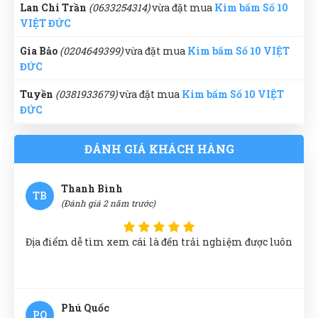
Giao hàng nhanh chóng, shiper vui tính
Lan Chi Trần
(0633254314)
vừa đặt mua
Kim bấm Số 10
VIỆT ĐỨC
Gia Bảo
(0204649399)
vừa đặt mua
Kim bấm Số 10 VIỆT
ĐỨC
Thiên Nhân
TN
(Đánh giá 2 năm trước)
Tuyền
(0381933679)
vừa đặt mua
Kim bấm Số 10 VIỆT
ĐỨC
quá tuyệt vời, hỗ trợ nhanh chóng
Tạ Quang Hòa
(0312980509)
vừa đặt mua
Kim bấm Số 10
ĐÁNH GIÁ KHÁCH HÀNG
VIỆT ĐỨC
Hải Thương
(0205819867)
vừa đặt mua
Kim bấm Số 10
Thanh Bình
TB
VIỆT ĐỨC
(Đánh giá 2 năm trước)
Diệp Huyền
(0355777338)
vừa đặt mua
Kim bấm Số 10
VIỆT ĐỨC
Địa điểm dễ tìm xem cái là đến trải nghiệm được luôn
Nguyễn Minh Hiếu
(0254776856)
vừa đặt mua
Kim bấm
Số 10 VIỆT ĐỨC
Phú Quốc
Thúy Liễu
(0210038902)
vừa đặt mua
Kim bấm Số 10
PQ