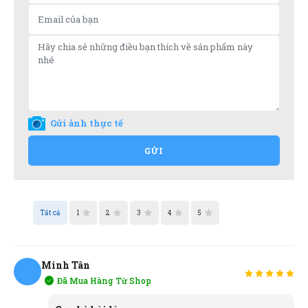
Gửi ảnh thực tế
GỬI
Tất cả
1
2
3
4
5
Minh Tân
Đã Mua Hàng Từ Shop
MT
An Nhiên
AN