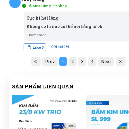
Đã Mua Hàng Từ Shop
TH
Cực kì hài lòng
Không có từ nào có thể nói bằng từ ok
1 năm trước
Gửi trả lời
Like
0
Prev
1
2
3
4
Next
SẢN PHẨM LIÊN QUAN