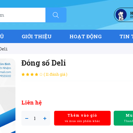
H
0
HỦ
GIỚI THIỆU
HOẠT ĐỘNG
TIN 
Deli
Đóng số Deli
( 11 đánh giá )
Liên hệ
Thêm vào giỏ
Mu
và mua sản phẩm khác
Thanh