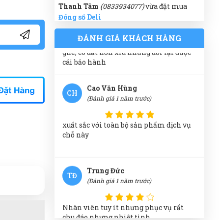
Thanh Tâm
(0833934077)
vừa đặt mua
Đóng số Deli
Shop không lớn mà bán hàng uy tín
ghê, có đắt hơn xíu nhưng đổi lại được
Nguyễn Phước Đạt
(0307654280)
vừa đặt
ĐÁNH GIÁ KHÁCH HÀNG
cái bảo hành
mua
Đóng số Deli
Hoàng Ngân
(0456602705)
vừa đặt mua
Cao Văn Hùng
CH
Đóng số Deli
(Đánh giá 1 năm trước)
Thiên Phước
(0391909491)
vừa đặt mua
Đóng số Deli
xuất sắc với toàn bộ sản phẩm dịch vụ
chỗ này
Duyên Phan
(0974503295)
vừa đặt mua
Đóng số Deli
Trung Đức
Như Ý Nguyễn
(0688017218)
vừa đặt mua
TĐ
(Đánh giá 1 năm trước)
Đóng số Deli
Võ Minh Thiện
(0643132760)
vừa đặt mua
Nhân viên tuy ít nhưng phục vụ rất
Đóng số Deli
chu đáo nhưng nhiệt tình
Ngọc Diệp
(0854325782)
vừa đặt mua