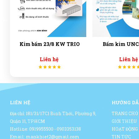
Kim bấm 23/8 KW TRIO
Bấm kim UNC
Liên hệ
Liên hệ
LIÊN HỆ
HƯỚNG DẪ
Địa chỉ: 181/31/17C1 Bình Thới, Phường 9,
TRANG CHỦ
Quận 11, TP.HCM
GIỚI THIỆU
Hotline: 0919955500 - 0903353138
HOẠT ĐỘNG
Email: mankhiet2@gmail.com
TIN TỨC