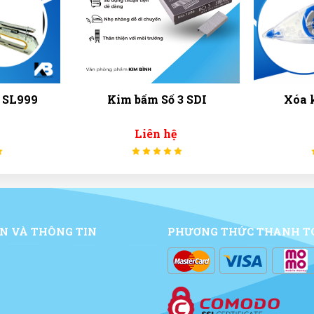
 SL999
Kim bấm Số 3 SDI
Xóa 
Liên hệ
N VÀ THÔNG TIN
PHƯƠNG THỨC THANH T