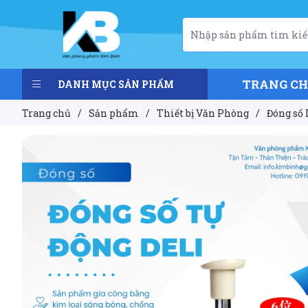
TRANG C
DANH MỤC SẢN PHẨM
Trang chủ
/
Sản phẩm
/
Thiết bị Văn Phòng
/
Đóng số 