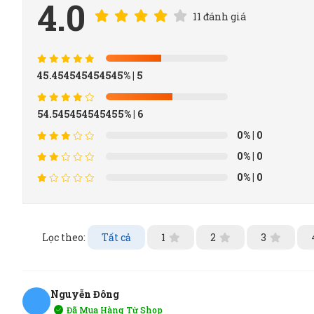
4.0
11 đánh giá
45.454545454545%
| 5
54.545454545455%
| 6
0%
| 0
0%
| 0
0%
| 0
Lọc theo:
Tất cả
1
2
3
Nguyễn Đông
Đã Mua Hàng Từ Shop