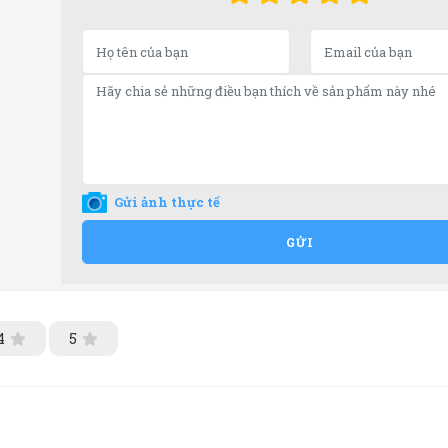
Gửi ảnh thực tế
GỬI
4
5