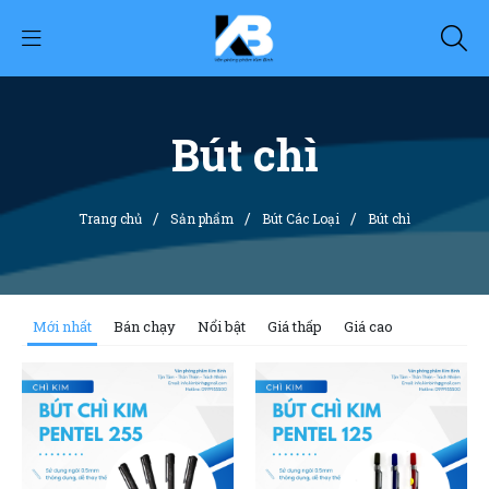
Bút chì
/
/
/
Trang chủ
Sản phẩm
Bút Các Loại
Bút chì
Mới nhất
Bán chạy
Nổi bật
Giá thấp
Giá cao