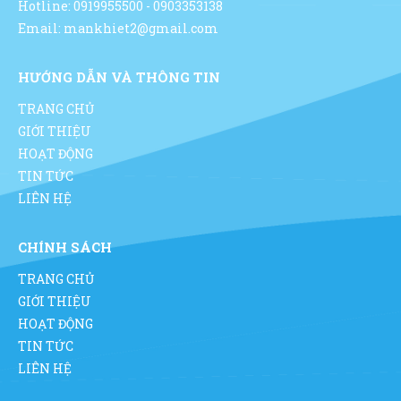
Hotline: 0919955500 - 0903353138
Email: mankhiet2@gmail.com
HƯỚNG DẪN VÀ THÔNG TIN
TRANG CHỦ
GIỚI THIỆU
HOẠT ĐỘNG
TIN TỨC
LIÊN HỆ
CHÍNH SÁCH
TRANG CHỦ
GIỚI THIỆU
HOẠT ĐỘNG
TIN TỨC
LIÊN HỆ