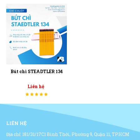
Bút chì STEADTLER 134
Liên hệ
LIÊN HỆ
Địa chỉ: 181/31/17C1 Bình Thới, Phường 9, Quận 11, TP.HCM