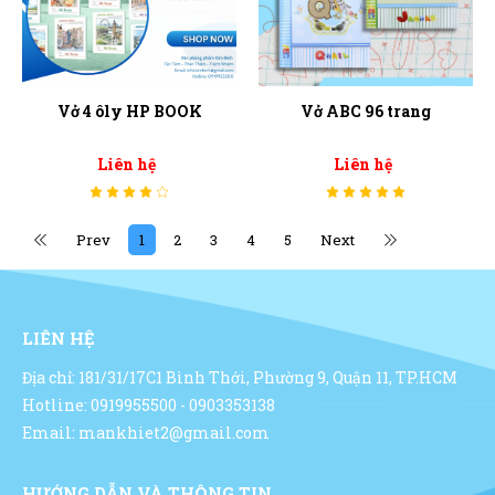
Vở 4 ôly HP BOOK
Vở ABC 96 trang
Liên hệ
Liên hệ
Prev
1
2
3
4
5
Next
LIÊN HỆ
Địa chỉ: 181/31/17C1 Bình Thới, Phường 9, Quận 11, TP.HCM
Hotline: 0919955500 - 0903353138
Email: mankhiet2@gmail.com
HƯỚNG DẪN VÀ THÔNG TIN