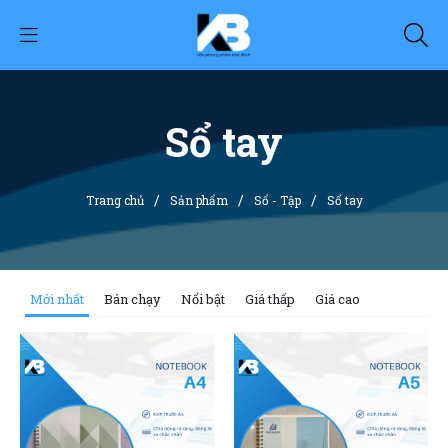
Sổ tay
/
/
/
Trang chủ
Sản phẩm
Sổ - Tập
Sổ tay
Mới nhất
Bán chạy
Nổi bật
Giá thấp
Giá cao