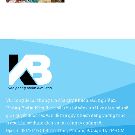
Vui lòng để lại thông tin của quý khách. Đội ngũ
Văn
Phòng Phẩm Kim Bình
sẽ liên hệ sớm nhất và đảm bảo sẽ
giải quyết được các vấn đề mà quý khách đang vướng mắc
trước khi sử dụng dịch vụ tại công ty chúng tôi
Địa chỉ: 181/31/17C1 Bình Thới, Phường 9, Quận 11, TP.HCM