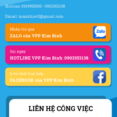
Hotline:
0919955500
-
0903353138
Email:
mankhiet2@gmail.com
Nhắn tin qua
ZALO của VPP Kim Bình
Gọi ngay
HOTLINE VPP Kim Bình: 0903353138
Live chat trực tiếp
FACEBOOK của VPP Kim Bình
LIÊN HỆ CÔNG VIỆC