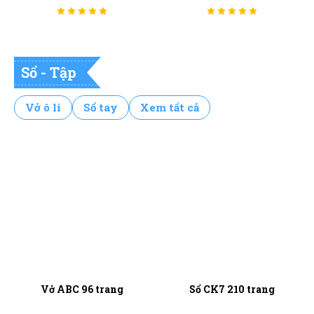
Sổ - Tập
Vở ô li
Sổ tay
Xem tất cả
Vở ABC 96 trang
Sổ CK7 210 trang