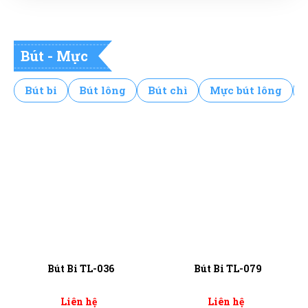
Bút - Mực
Bút bi
Bút lông
Bút chì
Mực bút lông
36
Bút Bi TL-079
Bút Bi TL-08
Liên hệ
Liên hệ