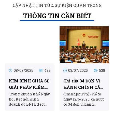
CẬP NHẬT TIN TỨC, SỰ KIỆN QUAN TRỌNG
THÔNG TIN CẦN BIẾT
KẾT NỐI GIAO THƯƠNG HCMC6 POWER UP - LEVEL UP
26/05/2024
2807
MỘT BÍ MẬT TRONG KINH DOANH VÔ CÙNG QUAN
TRỌNG MÀ CÓ THỂ BẠN CHƯA BIẾT
26/05/2024
1712
08/07/2025
483
03/07/2025
538
Top 3 Văn phòng phẩm uy tín và chất lượng tại Quận 11,
KIM BÌNH CHIA SẺ
Chi tiết 34 ĐƠN VỊ
HCM
GIẢI PHÁP KIỂM
HÀNH CHÍNH CẤP
21/05/2024
1648
SOÁT CHI PHÍ VĂN
TỈNH
Trong khuôn khổ Ngày
(Chinhphu.vn) - Kể từ
hội Kết nối Kinh
ngày 12/6/2025, cả nước
PHÒNG PHẨM TẠI
Văn Phòng Phẩm Kim Bình: Giải pháp hoàn hảo cho
doanh do BNI Effect
có 34 đơn vị hành
NGÀY HỘI KẾT NỐI
nhu cầu văn phòng phẩm của doanh nghiệp
Chapter tổ chức ngày
chính cấp tỉnh, gồm 28
KINH DOANH BNI
21/05/2024
962