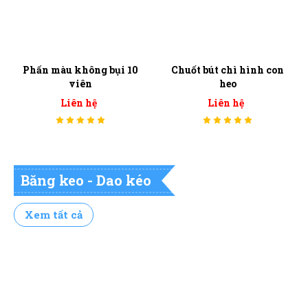
Phấn màu không bụi 10
Chuốt bút chì hình con
viên
heo
Liên hệ
Liên hệ
Băng keo - Dao kéo
Xem tất cả