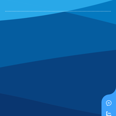
không ngừng biến
động, việc ép giá có thể
khiến các nhà cung cấp
cắt giảm chất lượng
hoặc số lượng nhằm
duy trì lợi nhuận. Kết
quả là doanh nghiệp
phải mua nhiều hơn,
hoặc đối mặt với rủi ro
thiếu vật tư ảnh hưởng
đến hoạt động văn
phòng.Giải pháp: Lựa
chọn đối tác có năng
lực và chính sách rõ
ràngTừ kinh nghiệm
thực tế khi cung cấp
văn phòng phẩm cho
doanh nghiệp sản xuất,
Kim Bình xác định
rằng yếu tố quan trọng
không nằm ở đơn giá
thấp nhất, mà ở sự