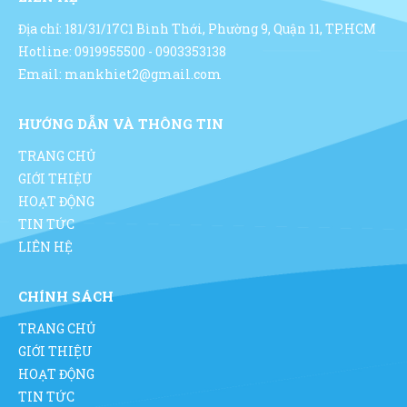
Địa chỉ: 181/31/17C1 Bình Thới, Phường 9, Quận 11, TP.HCM
Hotline: 0919955500 - 0903353138
Email: mankhiet2@gmail.com
HƯỚNG DẪN VÀ THÔNG TIN
TRANG CHỦ
GIỚI THIỆU
HOẠT ĐỘNG
TIN TỨC
LIÊN HỆ
CHÍNH SÁCH
TRANG CHỦ
GIỚI THIỆU
HOẠT ĐỘNG
TIN TỨC