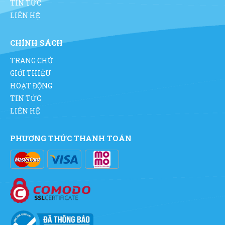
TIN TỨC
B2B:Giao hàng tận nơi tại khu công nghiệp và nội
LIÊN HỆ
thành TP.HCMHỗ trợ công nợ linh hoạt lên đến 30
ngàyBáo giá minh bạch, có chiết khấu theo gói đặt
định kỳCam kết 1 đổi 1 nếu sản phẩm không đạt chất
CHÍNH SÁCH
lượngXuất hóa đơn VAT và hợp đồng đúng chuẩn
TRANG CHỦ
doanh nghiệpChia sẻ này không chỉ thể hiện cam
GIỚI THIỆU
kết từ phía doanh nghiệp, mà còn khơi gợi nhiều
HOẠT ĐỘNG
trao đổi chuyên sâu từ các chủ doanh nghiệp khác
TIN TỨC
trong BNI, về cách họ đang xử lý bài toán tiêu hao,
LIÊN HỆ
chi phí và tối ưu nội bộ. Không khí chuyên nghiệp,
thực tiễn và cởi mở của sự kiện tạo điều kiện lý
PHƯƠNG THỨC THANH TOÁN
tưởng để các giải pháp như vậy được lan tỏa và đối
chiếu thực tế.Công ty Kim Bình – Đối tác cung cấp
văn phòng phẩm chuyên biệt cho doanh nghiệpVới
hơn 30 năm kinh nghiệm trong lĩnh vực cung cấp
văn phòng phẩm cho khối doanh nghiệp, Công ty
Kim Bình tự hào là đối tác tin cậy của nhiều đơn vị
lớn, từ các tập đoàn quốc tế như Pouyuen, đến các nhà