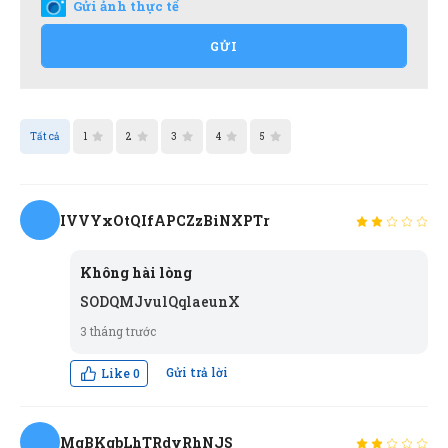
Gửi ảnh thực tế
GỬI
Tất cả
1
2
3
4
5
IVVYxOtQIfAPCZzBiNXPTr
i
Không hài lòng
SODQMJvulQqlaeunX
3 tháng trước
Gửi trả lời
Like
0
MgBKgbLhTRdyRhNJS