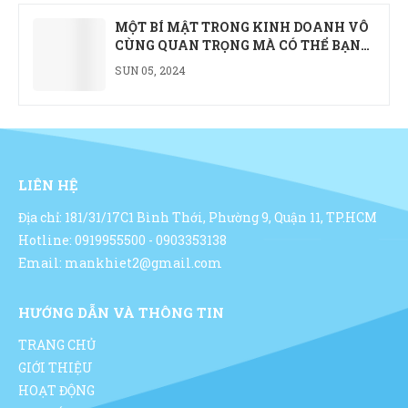
phẩm cũng được nhấn mạnh tại ngày hội Kết nối
MỘT BÍ MẬT TRONG KINH DOANH VÔ
kinh doanh. Bà Khiết cũng chỉ ra rằng, trong một thị
CÙNG QUAN TRỌNG MÀ CÓ THỂ BẠN
trường mà giá cả không ngừng biến động, việc ép giá
CHƯA BIẾT
SUN 05, 2024
có thể khiến các nhà cung cấp cắt giảm chất lượng
hoặc số lượng nhằm duy trì lợi nhuận. Kết quả là
doanh nghiệp phải mua nhiều hơn, hoặc đối mặt với
rủi ro thiếu vật tư ảnh hưởng đến hoạt động văn
phòng.Giải pháp: Lựa chọn đối tác có năng lực và
LIÊN HỆ
chính sách rõ ràngTừ kinh nghiệm thực tế khi cung
cấp văn phòng phẩm cho doanh nghiệp sản xuất,
Địa chỉ: 181/31/17C1 Bình Thới, Phường 9, Quận 11, TP.HCM
Kim Bình xác định rằng yếu tố quan trọng không
Hotline: 0919955500 - 0903353138
nằm ở đơn giá thấp nhất, mà ở sự minh bạch trong
Email: mankhiet2@gmail.com
giao nhận, độ ổn định của nguồn cung và khả năng
phục vụ định kỳ đúng cam kết.Phần chia sẻ của bà
HƯỚNG DẪN VÀ THÔNG TIN
Khiết được lắng nghe và đón nhận bởi hơn 40 chủ
TRANG CHỦ
doanh nghiệp có mặt tại sự kiệnTrong phần trao đổi
GIỚI THIỆU
chuyên môn tại sự kiện, bà Khiết giới thiệu giải
HOẠT ĐỘNG
pháp mà Kim Bình đang triển khai cho khách hàng