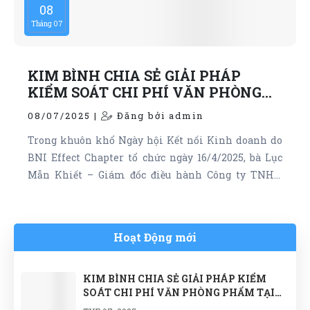
08
Tháng 07
KIM BÌNH CHIA SẺ GIẢI PHÁP
KIỂM SOÁT CHI PHÍ VĂN PHÒNG
PHẨM TẠI NGÀY HỘI KẾT NỐI
08/07/2025 |
Đăng bởi admin
KINH DOANH BNI EFFECT
CHAPTER
Trong khuôn khổ Ngày hội Kết nối Kinh doanh do
BNI Effect Chapter tổ chức ngày 16/4/2025, bà Lục
Mẫn Khiết – Giám đốc điều hành Công ty TNHH
MTV Kim Bình – đã có phần chia sẻ chuyên sâu về
giải pháp kiểm soát chi phí văn phòng phẩm trong
doanh nghiệp vừa và nhỏ, một chủ đề đang được
Hoạt Động mới
nhiều doanh nghiệp sản xuất và văn phòng quản lý
quan tâm trong bối cảnh chi phí vận hành leo
thang.Với hơn 30 năm hoạt động trong ngành cung
KIM BÌNH CHIA SẺ GIẢI PHÁP KIỂM
SOÁT CHI PHÍ VĂN PHÒNG PHẨM TẠI
cấp văn phòng phẩm cho doanh nghiệp, bà Khiết
NGÀY HỘI KẾT NỐI KINH DOANH BNI