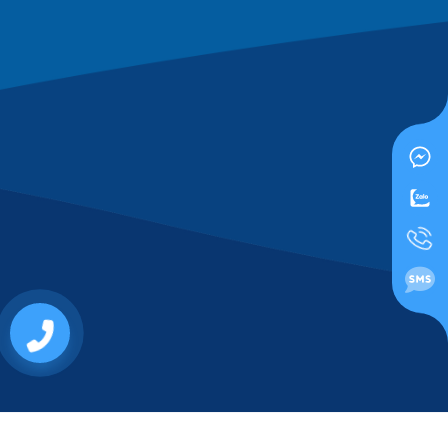
0919955500
© 2026 CÔNG TY TNHH MTV KIM BÌNH - Thiết kế bởi