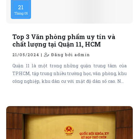
21
Tháng 05
Top 3 Văn phòng phẩm uy tín và
chất lượng tại Quận 11, HCM
21/05/2024 |
Đăng bởi admin
Quận 11 là một trong những quận trung tâm của
TP.HCM, tập trung nhiều trường học, văn phòng, khu
công nghiệp, khu dân cư với mật độ dân số cao. Nhu
cầu về văn phòng phẩm tại đây luôn ở mức cao và ổn
định, hứa hẹn tiềm năng phát triển lớn cho ngành
kinh doanh này. Sau đây là Top 3 Văn phòng phẩm
uy tín và chất lượng tại Quận 11: