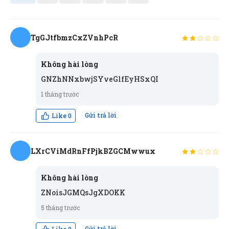
TgGJtfbmzCxZVnhPcR
t
Không hài lòng
GNZhNNxbwjSYveGlfEyHSxQI
1 tháng trước
Gửi trả lời
Like
0
LXrCViMdRnFfPjkBZGCMwwux
L
Không hài lòng
ZNoisJGMQsJgXDOKK
5 tháng trước
Gửi trả lời