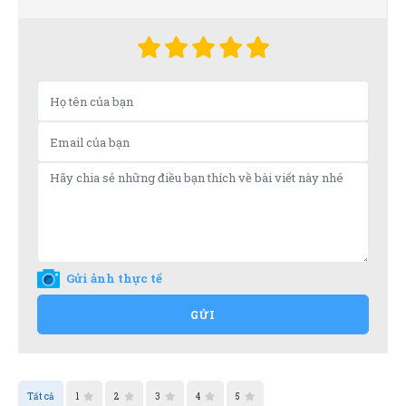
Gửi ảnh thực tế
GỬI
Tất cả
1
2
3
4
5