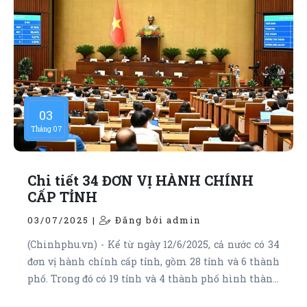
03
Tháng 07
Chi tiết 34 ĐƠN VỊ HÀNH CHÍNH
CẤP TỈNH
03/07/2025 |
Đăng bởi admin
(Chinhphu.vn) - Kể từ ngày 12/6/2025, cả nước có 34
đơn vị hành chính cấp tỉnh, gồm 28 tỉnh và 6 thành
phố. Trong đó có 19 tỉnh và 4 thành phố hình thành
sau sắp xếp và 11 tỉnh, thành phố không thực hiện