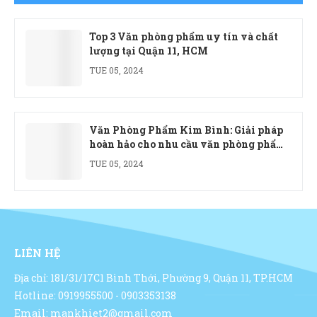
Top 3 Văn phòng phẩm uy tín và chất
lượng tại Quận 11, HCM
TUE 05, 2024
Văn Phòng Phẩm Kim Bình: Giải pháp
hoàn hảo cho nhu cầu văn phòng phẩm
của doanh nghiệp
TUE 05, 2024
LIÊN HỆ
Địa chỉ: 181/31/17C1 Bình Thới, Phường 9, Quận 11, TP.HCM
Hotline: 0919955500 - 0903353138
Email: mankhiet2@gmail.com