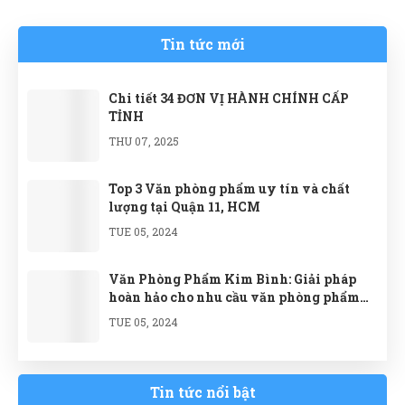
sắp xếp.
Tin tức mới
Chi tiết 34 ĐƠN VỊ HÀNH CHÍNH CẤP
TỈNH
THU 07, 2025
Top 3 Văn phòng phẩm uy tín và chất
lượng tại Quận 11, HCM
TUE 05, 2024
Văn Phòng Phẩm Kim Bình: Giải pháp
hoàn hảo cho nhu cầu văn phòng phẩm
của doanh nghiệp
TUE 05, 2024
Tin tức nổi bật