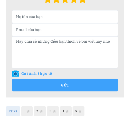
Gửi ảnh thực tế
GỬI
Tất cả
1
2
3
4
5