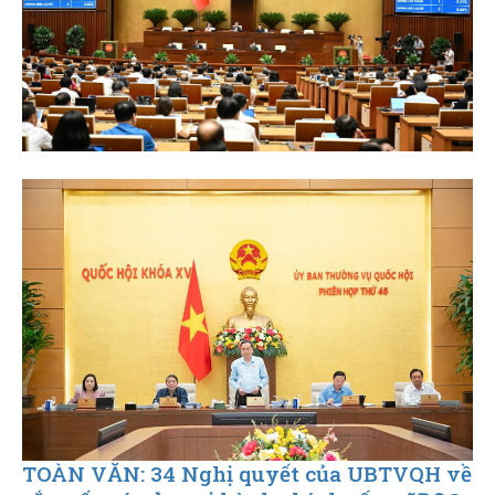
TOÀN VĂN: 34 Nghị quyết của UBTVQH về