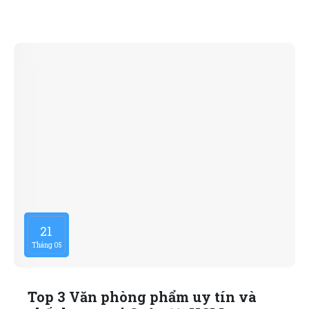
phẩm uy tín để đảm bảo chất lượng sản phẩm và tiết
kiệm chi phí cho công ty. Sau nhiều lần cân nhắc, tôi
quyết định lựa chọn Văn Phòng Phẩm Kim Bình và
hoàn toàn hài lòng với quyết định của mình.
21
Tháng 05
Top 3 Văn phòng phẩm uy tín và