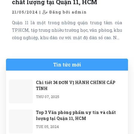
chất lượng tại Quận 11, HCM
21/05/2024 |
Đăng bởi admin
Quận 11 là một trong những quận trung tâm của
TP.HCM, tập trung nhiều trường học, văn phòng, khu
công nghiệp, khu dân cư với mật độ dân số cao. Nhu
cầu về văn phòng phẩm tại đây luôn ở mức cao và ổn
định, hứa hẹn tiềm năng phát triển lớn cho ngành
kinh doanh này. Sau đây là Top 3 Văn phòng phẩm
Tin tức mới
uy tín và chất lượng tại Quận 11:
Chi tiết 34 ĐƠN VỊ HÀNH CHÍNH CẤP
TỈNH
THU 07, 2025
Top 3 Văn phòng phẩm uy tín và chất
lượng tại Quận 11, HCM
TUE 05, 2024