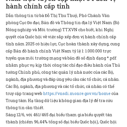
hành chính cấp tỉnh
Dẫn thông tin từ bà Đỗ Thị Thu Thuỷ, Phó Chánh Văn
phòng Cục Đo đạc, Bản đồ và Thông tin địa lý Việt Nam (Bộ
Nông nghiệp và Môi trường) TTXVN cho biết, khi Nghị
quyết của Quốc hội về việc sắp xếp đơn vị hành chính cấp
tỉnh năm 2025 có hiệu lực, Cục hoàn thành xây dựng, cung
cấp Bản đồ hành chính Việt Nam tỷ lệ 1: 1.000.000 trực
tuyến qua môi trường mạng và bản đồ số định dạng *.pdf
nhằm phục vụ kịp thời công tác chỉ đạo điều hành của Thủ
tướng Chính phủ, công tác quản lý nhà nước của các Bộ,
ngành, địa phương và đáp ứng yêu cầu các tổ chức, cá nhân.
Các Bộ, ngành, địa phương và các tổ chức, cá nhân có thể
truy cập trang web
https://vnsdi.monre.gov.vn/home
của
Trung tâm Hạ tầng dữ liệu không gian địa lý để tra cứu
thông tin cần thiết.
Sáng 12/6, với 461/465 đại biểu tham gia biểu quyết tán
thành (chiếm 96,44% tổng số đại biểu Quốc hội), Quốc hội