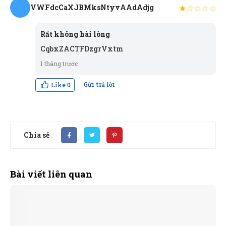
VWFdcCaXJBMksNtyvAAdAdjg
V
Rất không hài lòng
CqbxZACTFDzgrVxtm
1 tháng trước
Gửi trả lời
Like
0
Chia sẻ
Bài viết liên quan