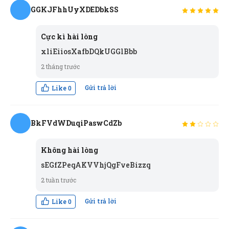
GGKJFhhUyXDEDbkSS
G
Cực kì hài lòng
xliEiiosXafbDQkUGGlBbb
2 tháng trước
Gửi trả lời
Like
0
BkFVdWDuqiPaswCdZb
B
Không hài lòng
sEGfZPeqAKVVhjQgFveBizzq
2 tuần trước
Gửi trả lời
Like
0